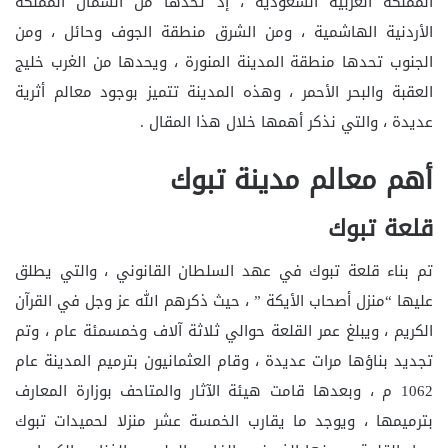
المملكة العربية السعودية ، إذ تحدها من الشمال المملكة
الأردنية الهاشمية ، ومن الشرق منطقة الجوف وحائل ، ومن
الجنوب تحدها منطقة المدينة المنورة ، ويحدها من الغرب خليج
العقبة والبحر الأحمر ، وهذه المدينة تتميز بوجود معالم أثرية
عديدة ، والتي نذكر أهمها خلال هذا المقال .
أهم معالم مدينة تبوك
قلعة تبوك
تم بناء قلعة تبوك في عهد السلطان القانوني ، والتي يطلق
عليها “منزل أصحاب الأيكة ” ، حيث ذكرهم الله عز وجل في القرآن
الكريم ، ويبلغ عمر القلعة حوالي ثلاثة آلاف وخمسمئة عام ، وتم
تجديد بناؤها مرات عديدة ، وقام العثمانيون بترميم المدينة عام
1062 م ، وبعدها قامت هيئة الآثار والمتاحف بوزارة المعارف
بترميمها ، ويوجد ما يقارب الخمسة عشر منزلا لحميدات تبوك