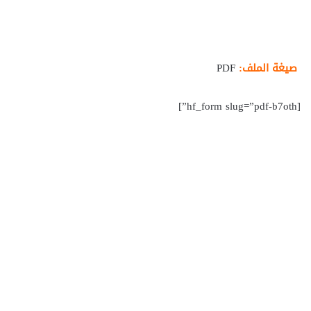
صيغة الملف:
PDF
[hf_form slug=”pdf-b7oth”]