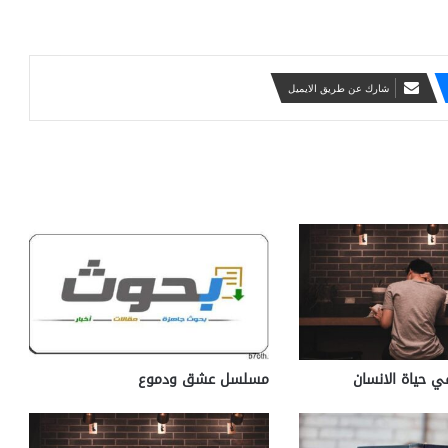
شارك عن طريق الايميل
 حياة الانسان
مسلسل عشق ودموع