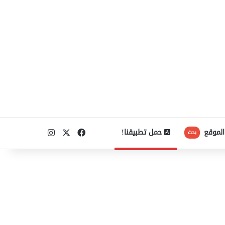
‫X
فيسبوك
انستقرام
الموقع
حمل تطبيقنا!
بحث