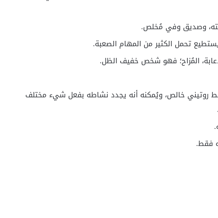
لته، وصديق وفي مُخلص.
تطيع تحمل الكثير من المهام الصعبة.
عابة، المُزاح؛ فهو شخص خفيف الظل.
 بنمط روتيني خالص، ويُمكنه أنه يجدد نشاطه بفعل شيء مختلف
.
ه فقط.