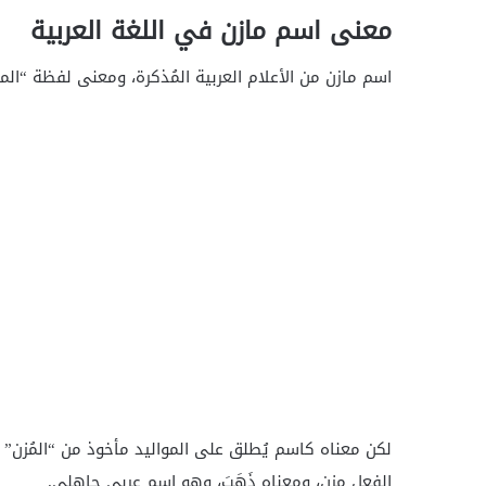
معنى اسم مازن في اللغة العربية
اسم مازن من الأعلام العربية المُذكرة، ومعنى لفظة “الم
لكن معناه كاسم يُطلق على المواليد مأخوذ من “المُزن”
الفعل مزن، ومعناه ذَهَبَ، وهو اسم عربي جاهلي.