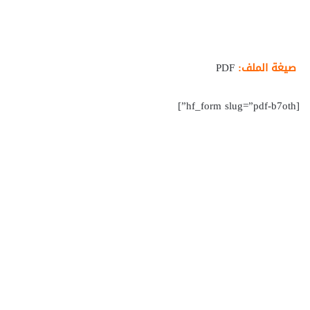
صيغة الملف:
PDF
[hf_form slug=”pdf-b7oth”]