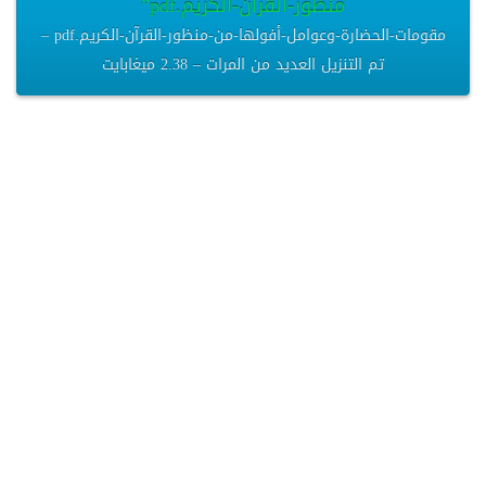
منظور-القرآن-الكريم.pdf”
مقومات-الحضارة-وعوامل-أفولها-من-منظور-القرآن-الكريم.pdf –
تم التنزيل العديد من المرات – 2.38 ميغابايت