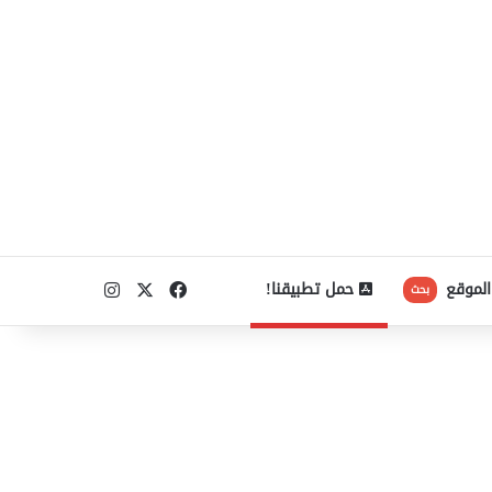
‫X
فيسبوك
انستقرام
الموقع
حمل تطبيقنا!
بحث