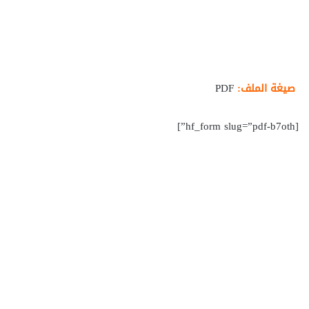
صيغة الملف:
PDF
[hf_form slug=”pdf-b7oth”]