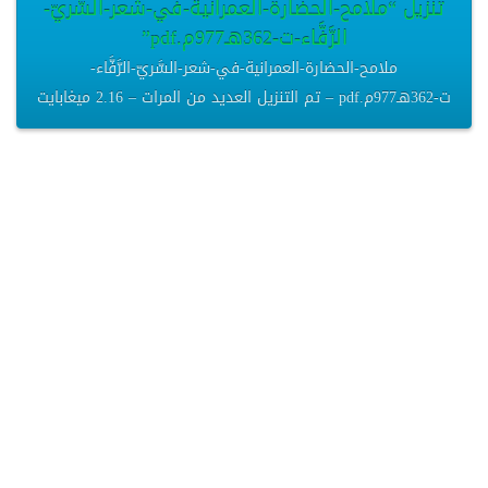
تنزيل “ملامح-الحضارة-العمرانية-في-شعر-السَّريّ-
الرَّفَّاء-ت-362هـ977م.pdf”
ملامح-الحضارة-العمرانية-في-شعر-السَّريّ-الرَّفَّاء-
ت-362هـ977م.pdf – تم التنزيل العديد من المرات – 2.16 ميغابايت