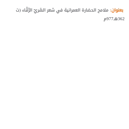
بعنوان:
ملامح الحضارة العمرانية في شعر السَّريّ الرَّفَّاء (ت
362هـ977م