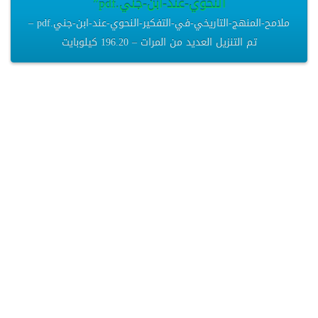
النحوي-عند-ابن-جني.pdf”
ملامح-المنهج-التاريخي-في-التفكير-النحوي-عند-ابن-جني.pdf –
تم التنزيل العديد من المرات – 196.20 كيلوبايت