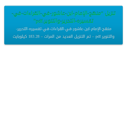
تنزيل “منهج-الإمام-ابن-عاشور-في-القراءات-في-
تفسيره-التحرير-والتنوير.pdf”
منهج-الإمام-ابن-عاشور-في-القراءات-في-تفسيره-التحرير-
والتنوير.pdf – تم التنزيل العديد من المرات – 183.28 كيلوبايت