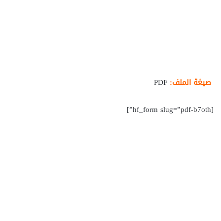
صيغة الملف:
PDF
[hf_form slug=”pdf-b7oth”]