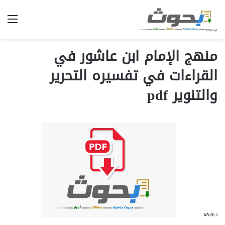
الق
منهج الإمام ابن عاشور في
القراءات في تفسيره التحرير
والتنوير pdf