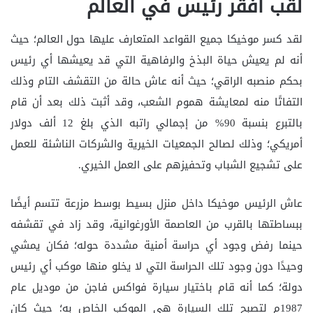
لقب أفقر رئيس في العالم
لقد كسر موخيكا جميع القواعد المتعارف عليها حول العالم؛ حيث
أنه لم يعيش حياة البذخ والرفاهية التي قد يعيشها أي رئيس
بحكم منصبه الراقي؛ حيث أنه عاش حالة من التقشف التام وذلك
التفاتًا منه لمعايشة هموم الشعب، وقد أثبت ذلك بعد أن قام
بالتبرع بنسبة 90% من إجمالي راتبه الذي بلغ 12 ألف دولار
أمريكي؛ وذلك لصالح الجمعيات الخيرية والشركات الناشئة للعمل
على تشجيع الشباب وتحفيزهم على العمل الخيري.
عاش الرئيس موخيكا داخل منزل بسيط بوسط مزرعة تتسم أيضًا
ببساطتها بالقرب من العاصمة الأورغوانية، وقد زاد في تقشفه
حينما رفض وجود أي حراسة أمنية مشددة حوله؛ فكان يمشي
وحيدًا دون وجود تلك الحراسة التي لا يخلو منها موكب أي رئيس
دولة؛ كما أنه قام باختيار سيارة فواكس فاجن من موديل عام
1987م لتصبح تلك السيارة هي الموكب الخاص به؛ حيث كان