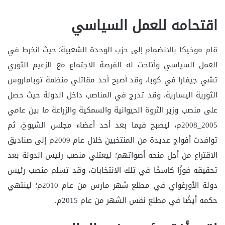
اقتحامه للعمل السياسي
قام موخيكا بالانضمام إلى حزب الوحدة الشعبية؛ حيث انخرط في
العمل السياسي وأتاحت له الفرصة الاجتماع مع الزعيم الثوري
تشي جيفارا في كوبا، وقد أصبح أحد مقاتلي منظمة توباماروس
الثورية اليسارية، وقد تدرج في المناصب داخل الدولة حيث حصل
على منصب وزير الثروة الحيوانية والسمكية والزراعة ما بين عامي
2005_2008م، ليصبح فيما بعد أحد أعضاء مجلس الشيوخ، ثم
توافدت أفواج عديدة من المنتخبين خلال عام 2009م إلى صناديق
الاقتراع من أجل منحه أصواتهم؛ ليعتلي منصب رئيس الدولة بعد
تحقيقه فوزًا كاسحًا في تلك الانتخابات، وقد تسلم منصب رئيس
دولة الأورغواي في مطلع شهر مارس من عام 2010م؛ لينتهي
حكمه أيضًا في مطلع نفس الشهر من عام 2015م.