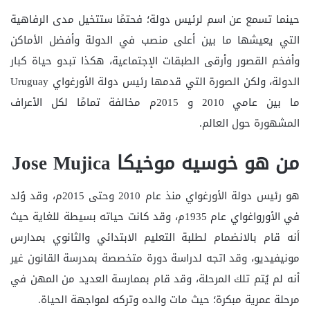
حينما تسمع عن اسم لرئيس دولة؛ فحتمًا ستتخيل مدى الرفاهية
التي يعيشها ما بين أعلى منصب في الدولة وأفضل الأماكن
وأفخم القصور وأرقى الطبقات الإجتماعية، هكذا تبدو حياة كبار
الدولة، ولكن الصورة التي قدمها رئيس دولة الأورغواي Uruguay
ما بين عامي 2010 و 2015م مخالفة تمامًا لكل الأعراف
المشهورة حول العالم.
من هو خوسيه موخيكا Jose Mujica
هو رئيس دولة الأورغواي منذ عام 2010 وحتى 2015م، وقد وُلد
في الأورواغواي عام 1935م، وقد كانت حياته بسيطة للغاية حيث
أنه قام بالانضمام لطلبة التعليم الابتدائي والثانوي بمدارس
مونيفيديو، وقد اتجه لدراسة دورة متخصصة بمدرسة القانون غير
أنه لم يُتم تلك المرحلة، وقد قام بممارسة العديد من المهن في
مرحلة عمرية مبكرة؛ حيث مات والده وتركه لمواجهة الحياة.