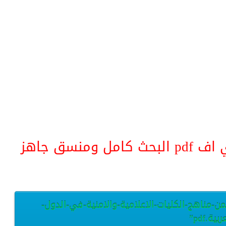
منسق جاهز
من-مناهج-الكليات-الاعلامية-والامنية-في-الدول-
بية.pdf”