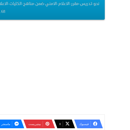
164.68 
فيسبوك
‫X
بينتيريست
ماسنجر