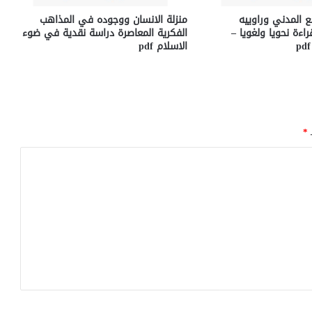
فع المدني وراوييه
منزلة الانسان ووجوده في المذاهب
اءة نحويا ولغويا –
الفكرية المعاصرة دراسة نقدية في ضوء
الاسلام pdf
ـ
*