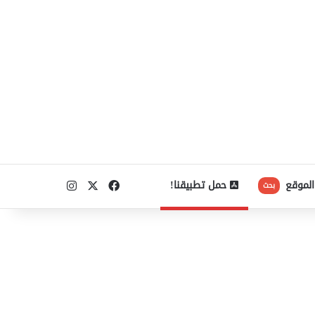
‫X
فيسبوك
انستقرام
الموقع
حمل تطبيقنا!
بحث