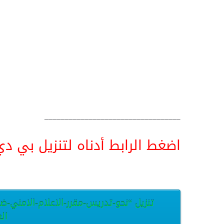
__________________________________
اضغط الرابط أدناه لتنزيل بي دي اف pdf البحث كامل و
تنزيل “نحو-تدريس-مقرر-الاعلام-الامني-ض
العر