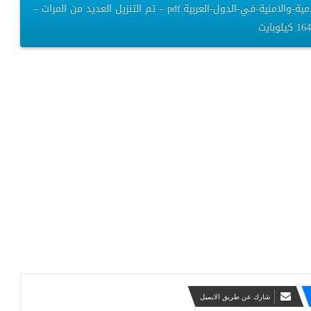
نحو-تدريس-مقرر-الاعلام-الامني-ضمن-مناهج-الكليات-الاعلامية-والامنية-في-الدول-العربية.pdf – تم التنزيل العديد من المرات –
كيلوبايت
شارك عن طريق الايميل