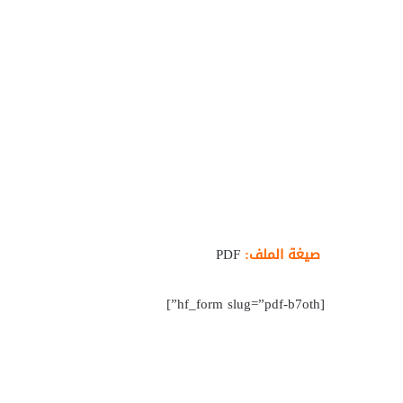
صيغة الملف:
PDF
[hf_form slug=”pdf-b7oth”]