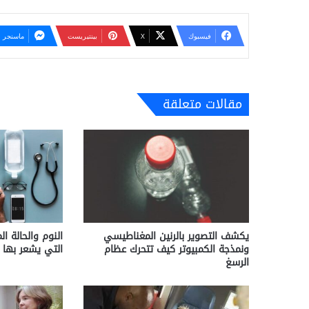
فيسبوك
‫X
بينتيريست
ماسنجر
مقالات متعلقة
يكشف التصوير بالرنين المغناطيسي
النوم والحالة ال
ونمذجة الكمبيوتر كيف تتحرك عظام
التي يشعر بها 
الرسغ