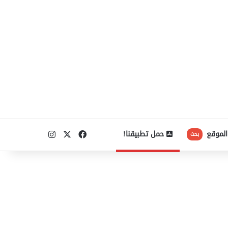
‫X
فيسبوك
انستقرام
الموقع
حمل تطبيقنا!
بحث