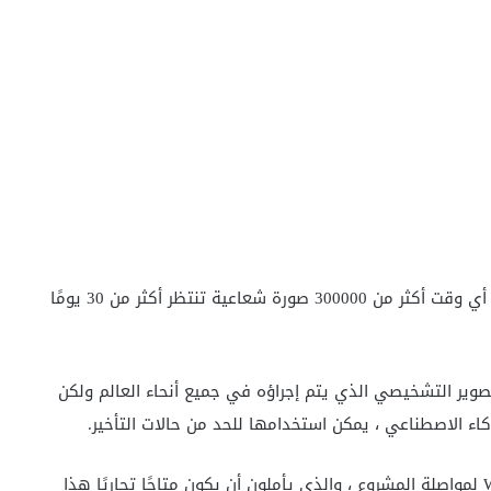
في المملكة المتحدة ، تشير التقديرات إلى أنه يوجد في أي وقت أكثر من 300000 صورة شعاعية تنتظر أكثر من 30 يومًا
في المائة من جميع التصوير التشخيصي الذي يتم إجراؤه في جميع أنحاء العالم ولكن
كاء الاصطناعي ، يمكن استخدامها للحد من حالات التأخير.
حصل الفريق مؤخرًا على تمويل من مبادرة Wellcome Trust لمواصلة المشروع ، والذي يأملون أن يكون متاحًا تجاريًا هذا