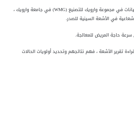
ترأس البروفيسور جيوفاني مونتانا ، رئيس قسم علوم البيانات في مجموعة وارويك للتصنيع (WMG) في جامعة وارويك ،
إشعاعية في الأشعة السينية للصدر.
 سرعة حاجة المريض للمعالجة.
راءة تقرير الأشعة ، فهم نتائجهم وتحديد أولويات الحالات