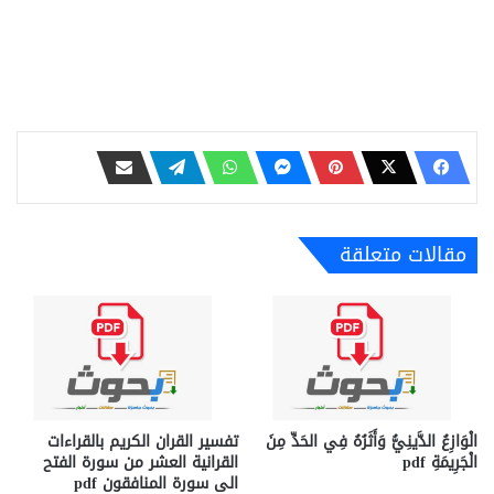
مقالات متعلقة
الْوَازِعُ الدَّينِيُّ وَأَثَرُهُ فِي الحَدِّ مِنَ
تفسير القران الكريم بالقراءات
الْجَرِيمَةِ pdf
القرانية العشر من سورة الفتح
الى سورة المنافقون pdf