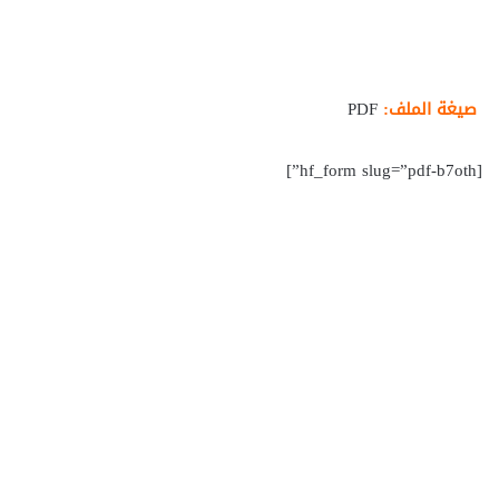
صيغة الملف:
PDF
[hf_form slug=”pdf-b7oth”]