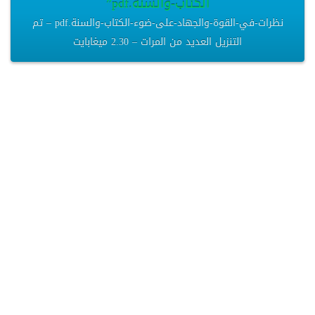
الكتاب-والسنة.pdf”
نظرات-في-القوة-والجهاد-على-ضوء-الكتاب-والسنة.pdf – تم
التنزيل العديد من المرات – 2.30 ميغابايت