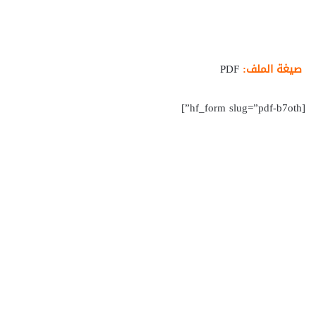
صيغة الملف:
PDF
[hf_form slug=”pdf-b7oth”]