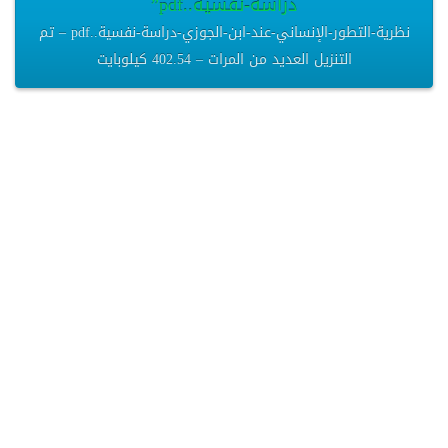
دراسة-نفسية..pdf”
نظرية-التطور-الإنساني-عند-ابن-الجوزي-دراسة-نفسية..pdf – تم
التنزيل العديد من المرات – 402.54 كيلوبايت