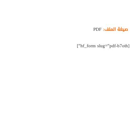
صيغة الملف:
PDF
[hf_form slug=”pdf-b7oth”]