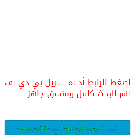
__________________________________
اضغط الرابط أدناه لتنزيل بي دي اف
pdf البحث كامل ومنسق جاهز
تنزيل “نمو-وحاصل-فول-الصويا-بتاثير-مواعيد-