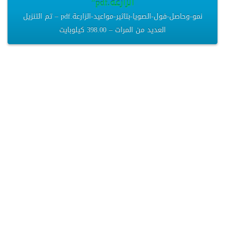
الزارعة.pdf”
نمو-وحاصل-فول-الصويا-بتاثير-مواعيد-الزارعة.pdf – تم التنزيل
العديد من المرات – 398.00 كيلوبايت