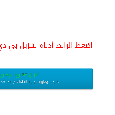
__________________________________
اضغط الرابط أدناه لتنزيل بي دي اف pdf البحث كامل و
تنزيل “هاروت-وماروت-و
هاروت-وماروت-وآراء-العلماء-فيهما.pdf – تم التنزيل العديد من المرات – 671.05 كيلوبايت