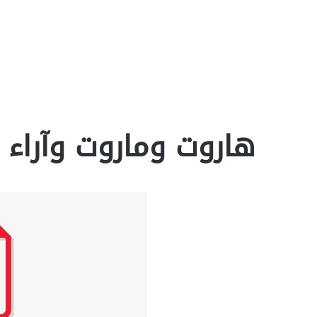
هاروت وماروت وآراء ال