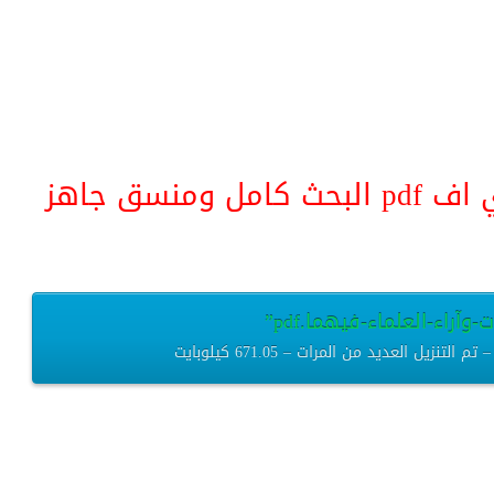
منسق جاهز
آراء-العلماء-فيهما.pdf”