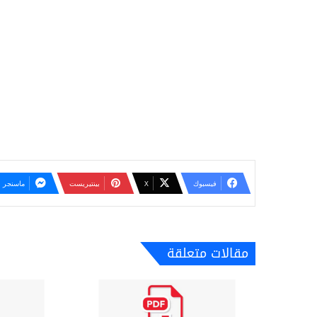
فيسبوك
‫X
بينتيريست
ماسنجر
مقالات متعلقة