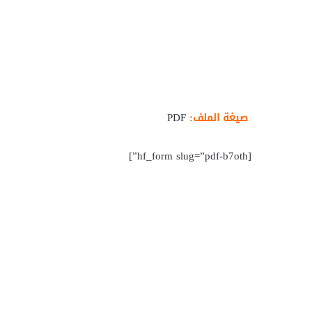
صيغة الملف:
PDF
[hf_form slug=”pdf-b7oth”]