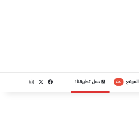
‫X
فيسبوك
انستقرام
الموقع
حمل تطبيقنا!
بحث