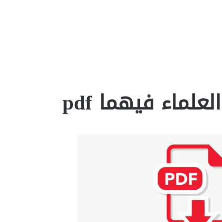
علماء فيهما pdf