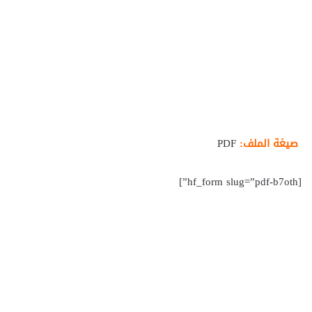
صيغة الملف:
PDF
[hf_form slug=”pdf-b7oth”]