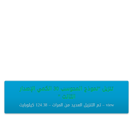
تنزيل “نموذج المحوسب 30 الكمي الإصدار
الثالث ”
view – تم التنزيل العديد من المرات – 124.38 كيلوبايت