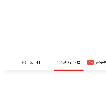
‫X
فيسبوك
انستقرام
الموقع
حمل تطبيقنا!
بحث