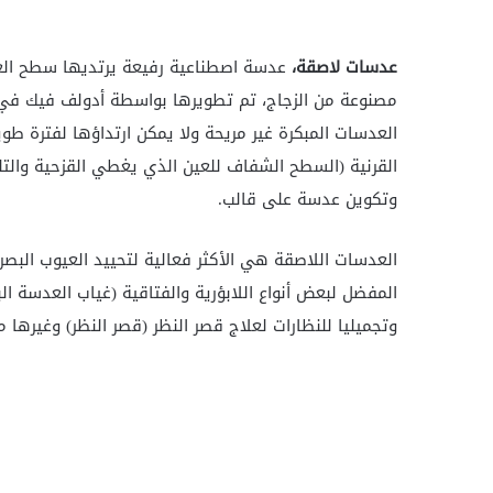
عدسات لاصقة،
عدسة اصطناعية رفيعة يرتديها سطح العين
مصنوعة من الزجاج، تم تطويرها بواسطة
أدولف فيك في عام 
العدسات المبكرة غير مريحة ولا يمكن ارتداؤها لفترة طوي
القرنية (السطح الشفاف للعين الذي يغطي القزحية والتل
وتكوين عدسة على قالب.
العدسات اللاصقة هي الأكثر فعالية لتحييد العيوب البصري
المفضل لبعض أنواع اللابؤرية والفتاقية (غياب العدسة الب
وتجميليا للنظارات لعلاج قصر النظر (قصر النظر) وغيرها م