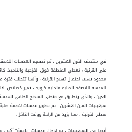
في منتصف القرن العشرين ، تم تصميم العدسات اللاصقة
على القرنية ، تغطي المنطقة فوق القزحية والتلميذ. كان
محدود بسبب احتمال تهيج القرنية ، وأنها تتطلب فترة من
للعدسة اللاصقة الصلبة منحنية كروية ، تغير خصائص ال
العين ، والذي يتطابق مع منحنى السطح الخلفي للعدس
سبعينيات القرن العشرين ، تم تطوير عدسات لاصقة صلبة ي
سطح القرنية ، مما يزيد من الراحة ووقت التآكل.
أيضا في السبعينيات ، تم إدخال عدسات “ناعمة” أكبر ، 