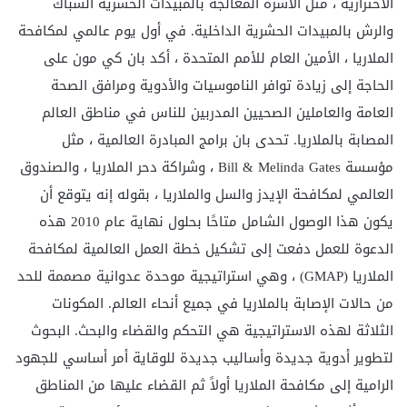
الاحترازية ، مثل الأسرة المعالجة بالمبيدات الحشرية
الشباك
والرش بالمبيدات الحشرية الداخلية. في أول يوم عالمي لمكافحة
الملاريا ، الأمين العام للأمم المتحدة ،
أكد بان كي مون على
الحاجة إلى زيادة توافر الناموسيات والأدوية ومرافق الصحة
العامة والعاملين الصحيين المدربين للناس في مناطق العالم
المصابة بالملاريا. تحدى بان برامج المبادرة العالمية ، مثل
مؤسسة Bill & Melinda Gates ، وشراكة دحر الملاريا ، والصندوق
العالمي لمكافحة الإيدز والسل والملاريا ، بقوله إنه يتوقع أن
يكون هذا الوصول الشامل متاحًا بحلول نهاية عام 2010 هذه
الدعوة للعمل دفعت إلى تشكيل
خطة العمل العالمية لمكافحة
الملاريا (GMAP) ، وهي استراتيجية موحدة عدوانية مصممة للحد
من حالات الإصابة بالملاريا في جميع أنحاء العالم. المكونات
الثلاثة لهذه الاستراتيجية هي التحكم والقضاء والبحث. البحوث
لتطوير أدوية جديدة وأساليب جديدة للوقاية أمر أساسي للجهود
الرامية إلى مكافحة الملاريا أولاً ثم القضاء عليها من المناطق