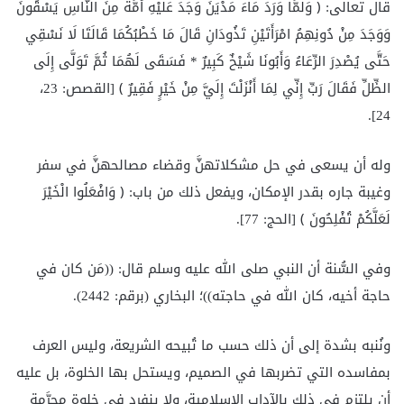
قال تعالى: ﴿ وَلَمَّا وَرَدَ مَاءَ مَدْيَنَ وَجَدَ عَلَيْهِ أُمَّةً مِنَ النَّاسِ يَسْقُونَ
وَوَجَدَ مِنْ دُونِهِمُ امْرَأَتَيْنِ تَذُودَانِ قَالَ مَا خَطْبُكُمَا قَالَتَا لَا نَسْقِي
حَتَّى يُصْدِرَ الرِّعَاءُ وَأَبُونَا شَيْخٌ كَبِيرٌ * فَسَقَى لَهُمَا ثُمَّ تَوَلَّى إِلَى
الظِّلِّ فَقَالَ رَبِّ إِنِّي لِمَا أَنْزَلْتَ إِلَيَّ مِنْ خَيْرٍ فَقِيرٌ ﴾ [القصص: 23،
24].
وله أن يسعى في حل مشكلاتهنَّ وقضاء مصالحهنَّ في سفر
وغيبة جاره بقدر الإمكان، ويفعل ذلك من باب: ﴿ وَافْعَلُوا الْخَيْرَ
لَعَلَّكُمْ تُفْلِحُونَ ﴾ [الحج: 77].
وفي السُّنة أن النبي صلى الله عليه وسلم قال: ((مَن كان في
حاجة أخيه، كان الله في حاجته))؛ البخاري (برقم: 2442).
ونُنبه بشدة إلى أن ذلك حسب ما تُبيحه الشريعة، وليس العرف
بمفاسده التي تضربها في الصميم، ويستحل بها الخلوة، بل عليه
أن يلتزم في ذلك بالآداب الإسلامية، ولا ينفرد في خلوة محرَّمة