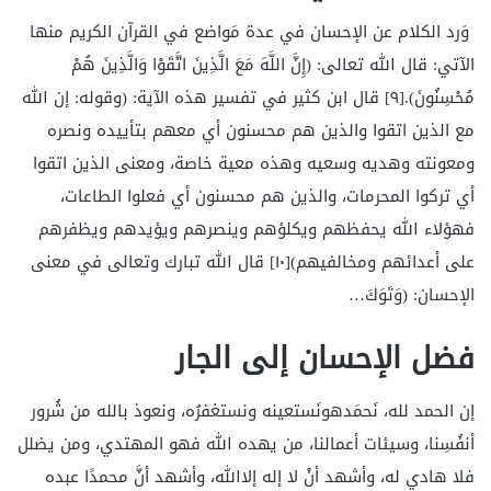
وَرد الكلام عن الإحسان في عدة مَواضع في القرآن الكريم منها
الآتي: قال الله تعالى: (إِنَّ اللَّهَ مَعَ الَّذِينَ اتَّقَوْا وَالَّذِينَ هُمْ
مُحْسِنُونَ).[٩] قال ابن كثير في تفسير هذه الآية: (وقوله: إن الله
مع الذين اتقوا والذين هم محسنون أي معهم بتأييده ونصره
ومعونته وهديه وسعيه وهذه معية خاصة، ومعنى الذين اتقوا
أي تركوا المحرمات، والذين هم محسنون أي فعلوا الطاعات،
فهؤلاء الله يحفظهم ويكلؤهم وينصرهم ويؤيدهم ويظفرهم
على أعدائهم ومخالفيهم)[١٠] قال الله تبارك وتعالى في معنى
الإحسان: (وَتَوَكَ…
فضل الإحسان إلى الجار
إن الحمد لله، نَحمَدهونَستعينه ونستغفرُه، ونعوذ بالله من شُرور
أنفُسِنا، وسيئات أعمالنا، من يهده الله فهو المهتدي، ومن يضلل
فلا هادي له، وأشهد أنْ لا إله إلاالله، وأشهد أنَّ محمدًا عبده