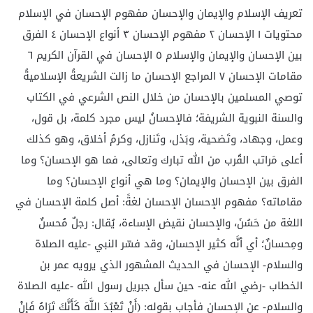
تعريف الإسلام والإيمان والإحسان مفهوم الإحسان في الإسلام
محتويات ١ الإحسان ٢ مفهوم الإحسان ٣ أنواع الإحسان ٤ الفرق
بين الإحسان والإيمان والإسلام ٥ الإحسان في القرآن الكريم ٦
مقامات الإحسان ٧ المراجع الإحسان ما زالت الشريعةُ الإسلاميةُ
توصي المسلمين بالإحسان من خلال النص الشرعي في الكتاب
والسنة النبوية الشريفة؛ فالإحسانُ ليس مجرد كلمة، بل قول،
وعمل، وجهاد، وتَضحية، وبَذل، وتَنازل، وكرمُ أخلاق، وهو كذلك
أعلى مَراتب القُرب من الله تبارك وتعالى، فما هو الإحسان؟ وما
الفرق بين الإحسان والإيمان؟ وما هي أنواع الإحسان؟ وما
مقاماته؟ مفهوم الإحسان الإحسان لغةً: أصل كلمة الإحسان في
اللغة من حَسُنَ، والإحسان نقيض الإساءة، يُقال: رجلٌ مُحسنٌ
ومِحسانٌ؛ أي أنَّه كثير الإحسان، وقد فسّر النبي -عليه الصلاة
والسلام- الإحسان في الحديث المشهور الذي يرويه عمر بن
الخطاب -رضي الله عنه- حين سأل جبريل رسول الله -عليه الصلاة
والسلام- عن الإحسان فأجاب بقوله: (أَنْ تَعْبُدَ اللَّهَ كَأَنَّكَ تَرَاهُ فَإِنْ