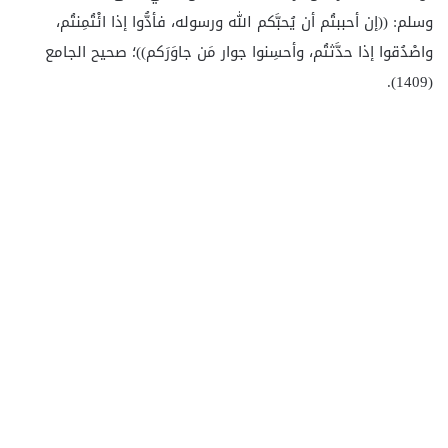
وسلم: ((إن أحببتُم أن يُحبَّكم الله ورسوله، فأدُّوا إذا ائْتُمِنتُم،
واصْدُقوا إذا حدَّثتُم، وأحسِنوا جوار مَن جاوَرَكم))؛ صحيح الجامع
(1409).