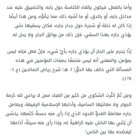
وأما بالفعل، فيكون بإلقاء الكناسة حول بابه، والتضييقِ عليه عند
مداخل بابه، أو بالدق، أو ما أشبه ذلك مما يَضُرُّه، ومن هذا أيضًا
إذا كان له نخلة أو شجرة حول جدار جاره، فكان يسقيها حتى
يؤذي جارَه بهذا السقي، فإن ذلك من بوائق الجار، ولا يَحل له.
إذًا يَحرم على الجار أن يؤذي جاره بأيِّ شيء، فإنْ فعل فإنه ليس
بمؤمن، والمعنى أنه ليس متصفًا بصفات المؤمنين في هذه
المسألة التي خالف بها الحقَّ؛ ا. هـ؛ شرح رياض الصالحين (ج 3-
178).
ومِن ثَمَّ كثُرت الشكوى من كثير مِن العباد ممن لا يراعي لله حُرمة
الجوار، ولا معانيَها السامية، وآدابها الإسلامية الرفيعة، ويعامل
جاره معاملة العدوِّ اللدود الذي إذا رأى منه حسنةً كتَمها، يخشى
أن يُثني بها الناسُ عليه كراهيةً له، وإذا رأى منه سيئةً، أذاعها
ليَفضَحه بها بين الناس!