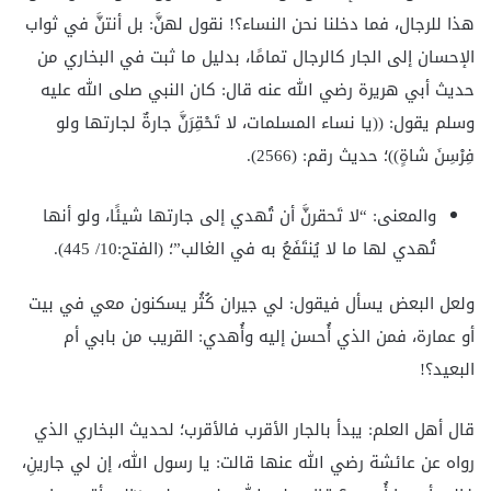
هذا للرجال، فما دخلنا نحن النساء؟! نقول لهنَّ: بل أنتنَّ في ثواب
الإحسان إلى الجار كالرجال تمامًا، بدليل ما ثبت في البخاري من
حديث أبي هريرة رضي الله عنه قال: كان النبي صلى الله عليه
وسلم يقول: ((يا نساء المسلمات، لا تَحْقِرَنَّ جارةٌ لجارتها ولو
فِرْسِنَ شاةٍ))؛ حديث رقم: (2566).
والمعنى: “لا تَحقرنَّ أن تُهدي إلى جارتها شيئًا، ولو أنها
تُهدي لها ما لا يُنتَفَعُ به في الغالب”؛ (الفتح:10/ 445).
ولعل البعض يسأل فيقول: لي جيران كُثُر يسكنون معي في بيت
أو عمارة، فمن الذي أُحسن إليه وأُهدي: القريب من بابي أم
البعيد؟!
قال أهل العلم: يبدأ بالجار الأقرب فالأقرب؛ لحديث البخاري الذي
رواه عن عائشة رضي الله عنها قالت: يا رسول الله، إن لي جارينِ،