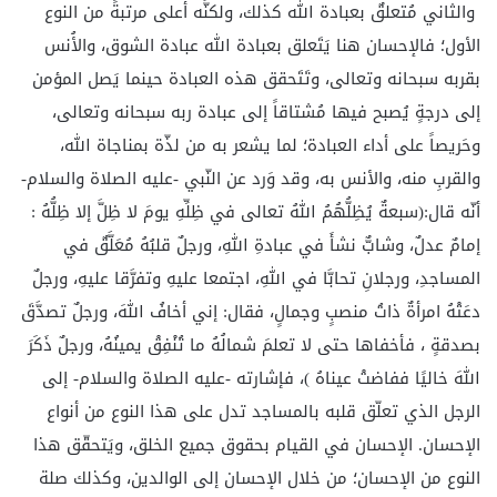
والثاني مُتعلقٌ بعبادة الله كذلك، ولكنَّه أعلى مرتبةً من النوع
الأول؛ فالإحسان هنا يَتَعلق بعبادة الله عبادة الشوق، والأُنس
بقربه سبحانه وتعالى، وتَتَحقق هذه العبادة حينما يَصل المؤمن
إلى درجةٍ يُصبح فيها مُشتاقاً إلى عبادة ربه سبحانه وتعالى،
وحَريصاً على أداء العبادة؛ لما يشعر به من لذّة بمناجاة الله،
والقربِ منه، والأنس به، وقد وَرد عن النّبي -عليه الصلاة والسلام-
أنّه قال:(سبعةٌ يُظِلُّهُمُ اللهُ تعالى في ظِلِّهِ يومَ لا ظِلَّ إلا ظِلُّهُ :
إمامٌ عدلٌ، وشابٌّ نشأَ في عبادةِ اللهِ، ورجلٌ قلبُهُ مُعَلَّقٌ في
المساجدِ، ورجلانِ تحابَّا في اللهِ، اجتمعا عليهِ وتفرَّقا عليهِ، ورجلٌ
دعَتْهُ امرأةٌ ذاتُ منصبٍ وجمالٍ، فقال: إني أخافُ اللهَ، ورجلٌ تصدَّقَ
بصدقةٍ ، فأخفاها حتى لا تعلمَ شمالُهُ ما تُنْفِقْ يمينُهُ، ورجلٌ ذَكَرَ
اللهَ خاليًا ففاضتْ عيناهُ )، فإشارته -عليه الصلاة والسلام- إلى
الرجل الذي تعلّق قلبه بالمساجد تدل على هذا النوع من أنواع
الإحسان. الإحسان في القيام بحقوق جميع الخلق، ويَتحقّق هذا
النوع من الإحسان؛ من خلال الإحسان إلى الوالدين، وكذلك صلة