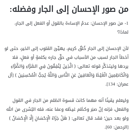
من صور الإحسان إلى الجار وفضله:
1- من صور الإحسان: عدمُ الإساءة بالقول أو الفعل إلى الجار،
لماذا؟
لأن الإحسان إلى الجار خُلقٌ كريم، يهيِّئ القلوب إلى الخير، حتى لو
أخطأ الجار لسبب من الأسباب في حقِّ جاره بكلمةٍ أو فعلٍ، فلا
يردها وليتذكَّر قوله تعالى: ﴿ الَّذِينَ يُنْفِقُونَ فِي السَّرَّاءِ وَالضَّرَّاءِ
وَالْكَاظِمِينَ الْغَيْظَ وَالْعَافِينَ عَنِ النَّاسِ وَاللَّهُ يُحِبُّ الْمُحْسِنِينَ ﴾ [آل
عمران: 134].
وليعلم يقينًا أنه مهما كانت قسوة الظلم من الجار في القول
والفعل، فإنه إنْ صبَر وكظَم غيظَه وعفا عنه، فله البُشرى من الله
ولو بعد حين؛ فقد قال تعالى: ﴿ هَلْ جَزَاءُ الْإِحْسَانِ إِلَّا الْإِحْسَانُ ﴾
[الرحمن: 60].