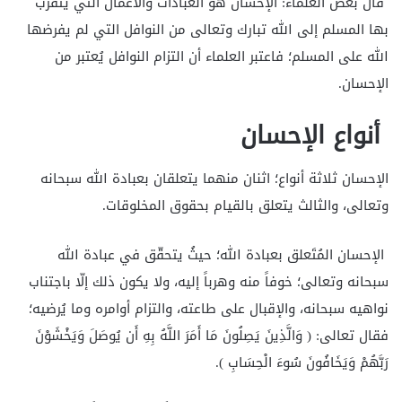
قال بعض العلماء: الإحسان هو العبادات والأعمال التي يَتقرّب
بها المسلم إلى الله تبارك وتعالى من النوافل التي لم يفرضها
الله على المسلم؛ فاعتبر العلماء أن التزام النوافل يُعتبر من
الإحسان.
أنواع الإحسان
الإحسان ثلاثة أنواع؛ اثنان منهما يتعلقان بعبادة الله سبحانه
وتعالى، والثالث يتعلق بالقيام بحقوق المخلوقات.
الإحسان المُتَعلق بعبادة الله؛ حيثُ يتحقّق في عبادة الله
سبحانه وتعالى؛ خوفاً منه وهرباً إليه، ولا يكون ذلك إلّا باجتناب
نواهيه سبحانه، والإقبال على طاعته، والتزام أوامره وما يُرضيه؛
فقال تعالى: ( وَالَّذِينَ يَصِلُونَ مَا أَمَرَ اللَّهُ بِهِ أَن يُوصَلَ وَيَخْشَوْنَ
رَبَّهُمْ وَيَخَافُونَ سُوءَ الْحِسَابِ ).