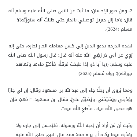
2- ومن صور الإحسان: ما ثبت عن النبي صلى الله عليه وسلم أنه
قال: ((ما زال جبريل يُوصيني بالجار حتى ظننتُ أنه سيُورِّثه))؛
مسلم (2624).
لهذه الدرجة يدعو الدين إلى حُسن معاملة الجار لجاره، حتى إنه
رُوِي عن أبي ذر رَضِي الله عنه أنه قال: قال رسول الله صلى الله
عليه وسلم: ((يا أبا ذر، إذا طبَختَ مَرقةً، فأكثِرْ ماءَها وتعاهَد
جيرانك))؛ رواه مُسلم (2625).
ومما يُروى أن رجلًا جاء إلى عبدالله بن مسعود وقال: إن لي جارًا
يؤذيني ويَشتِمُني، ويُضيِّقُ عليَّ، فقال ابن مسعود: “اذهبْ فإن
هو عَصَى الله فيك، فأَطعِ الله فيه”.
وثبت أن مَن أراد أن يُحبه اللهُ ورسوله، فليُحسن إلى جاره ولا
يؤذيه فيما يكره أن يراه منه؛ فقد قال النبي صلى الله عليه