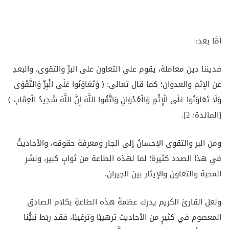
أمَّا بعد:
فديننا دين معاملة، يقوم على التعاون على البرِّ والتقوى، والبعدِ
عن الإثم والعدوان؛ كما قال تعالى: ﴿ وَتَعَاوَنُوا عَلَى الْبِرِّ وَالتَّقْوَى
وَلَا تَعَاوَنُوا عَلَى الْإِثْمِ وَالْعُدْوَانِ وَاتَّقُوا اللَّهَ إِنَّ اللَّهَ شَدِيدُ الْعِقَابِ ﴾
[المائدة: 2].
ومن البر والتقوى الإحسانُ إلى الجار ومعرفة حقوقه، والأحاديثُ
في هذا الصدد كثيرة؛ لما لهذه الطاعة من ثوابٍ كبير، ونشرِ
المحبة والتعاون والإيثار بين الجيران.
ولعل القارئَ الكريم يدرك عظمةَ هذه الطاعةِ بكلام الصادق
المعصوم في كثيرٍ من الأحاديث ترهيبًا وترغيبًا، فقد ربَط نبيُّنا