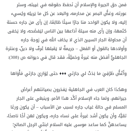
فمن حق الجيرة والإسلام أن نَحفظ حقوقه في غيبته، وستر
عورته، وغضُّ البصر عن محارمه، والبعد عن كل ما يَريبُه ويُسيء
إليه، ولا يكون الواحد منا جارًا سيئًا ظالِمًا، إن رأى من جاره حسنة
كتَمها، وإن رأى منه سيئة أذاعها بين الناس ليَفضَحه، ولا يَخفى
أن محاولة الجار السيئ الذي لا يخاف الله في زوجة جاره
وأولادها بالقول أو الفعل – جريمةٌ لا يَقبلها عُرفٌ ولا دينٌ، وعنترة
الجاهليُّ أفضل منه غيرةً وحَميَّةً، فقد قال في ديوانه ص (308):
وأَغُضُّ طَرْفِيَ ما بَدَتْ لي جارَتي ♦♦♦ حتى يُوَارِيَ جارَتي مَأْوَاها
وهكذا كان العرب في الجاهلية يَفخرون بصيانتهم أعراضَ
جيرانهم، ولما جاء الإسلام أكَّد هذا الأمر، وينبغي على الجار
المسلم في حالة غياب جاره لسبب من الأسباب – أن يكون ورعًا
تقيًّا، وأن يكون أشد غيرةً على نساء جاره، ويكون لهن أخًا ناصحًا،
يساعدهنَّ كما ساعد موسى عليه السلام ابنتَي الرجل الصالح؛