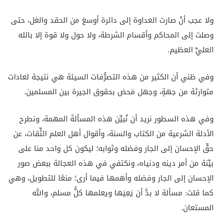
ولا عجب أنْ صارت العداوة إلى دائرة أوسعَ من الحقد والغل، حتى
وصلت إلى المحاكم وأقسام الشرطة، ولا حول ولا قوة إلا بالله
العليِّ العظيم.
وفي ظني أن الكثير من هذه التصرُّفات السيئة هي نتيجة لعادات
متوارثة من جهةٍ، وجهل مَحض بحقوق الجيرة بين المسلمين.
وفي هذه السطور نريد أن نُبيِّن هذه المسألةَ المهمة، ونطرح
الأدلة الشرعية من الكتاب والسنة، وأقوال أهل العلم الثِّقات، عن
حقِّ الإحسان إلى الجار وفضله وثوابه؛ ليكون كل واحد منا على
بيِّنة من أمر دينه ودنياه، ونكتفي في هذه العجالة ببعض صور
الإحسان إلى الجار وفضله وأهمها فيما أرى؛ منعًا للتطويل، وهي
كما قلت: مسألة لا بدَّ أن يَعِيَها ويعلمها كلُّ مسلم، والله
المستعان.