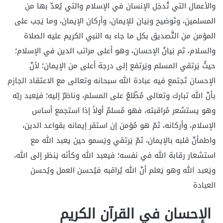
والأعمال التي تُدخِل الإنسان في الإسلام والتي يُعدّ بها من
المسلمين، وتَوضيح وبَيان للإيمان، وأركان الإيمان، وما يَجب على
المؤمن من التَّصديق بكل ما جاء به النبي الكريم عليه الصلاة
والسلام، ثم بَيانُ الإحسان، وهو أعلى مراتب الدين في الإسلام؛
حيثُ يَرتقي المسلم ويَرتفع إلى درجة أعلى من الإيمان؛ لأنّ
الإحسان تَجتمع فيه عبادة الله سبحانه وتعالى مع الاعتقاد الجازم
بأنّ الله تبارك وتعالى مُطّلعٌ على المسلم، وناظرٌ إليه؛ فيَعبد ربّه
وهو يستشعر مُراقبته، فهو مُسلمٌ أولاً إذا استجمع أساس
الإسلام، وأركانه، ثمّ هو مُؤمن إن استقر إيمانه بقواعد الدين،
واطمأنّ قلبه بالإيمان، ثمّ يَرتقي ويَسمو حين يعبد الله مع
استشعار رقابة الله في نفسه؛ فيعبد الله وكأنَه يَنظر إلى الله،
ويَعبد الله وهو يَعلم أنّ الله يُراقبه فيُحسن العمل ويُحسن
العبادة
الإحسان في القرآن الكريم