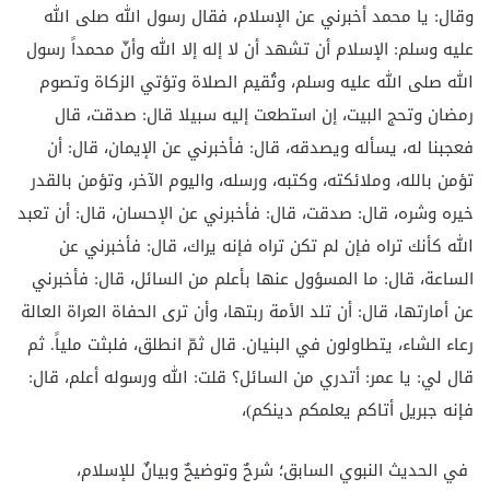
وقال: يا محمد أخبرني عن الإسلام، فقال رسول الله صلى الله
عليه وسلم: الإسلام أن تشهد أن لا إله إلا الله وأنّ محمداً رسول
الله صلى الله عليه وسلم، وتُقيم الصلاة وتؤتي الزكاة وتصوم
رمضان وتحج البيت، إن استطعت إليه سبيلا قال: صدقت، قال
فعجبنا له، يسأله ويصدقه، قال: فأخبرني عن الإيمان، قال: أن
تؤمن بالله، وملائكته، وكتبه، ورسله، واليوم الآخر، وتؤمن بالقدر
خيره وشره، قال: صدقت، قال: فأخبرني عن الإحسان، قال: أن تعبد
الله كأنك تراه فإن لم تكن تراه فإنه يراك، قال: فأخبرني عن
الساعة، قال: ما المسؤول عنها بأعلم من السائل، قال: فأخبرني
عن أمارتها، قال: أن تلد الأمة ربتها، وأن ترى الحفاة العراة العالة
رعاء الشاء، يتطاولون في البنيان. قال ثمّ انطلق، فلبثت ملياً. ثم
قال لي: يا عمر: أتدري من السائل؟ قلت: الله ورسوله أعلم، قال:
فإنه جبريل أتاكم يعلمكم دينكم)،
في الحديث النبوي السابق؛ شرحٌ وتوضيحٌ وبيانٌ للإسلام،