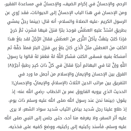
الرحم، والإحسانُ في إكرام الضيف، والإحسانُ في مساعدة الفقير،
ومن الإحسان في هذا الباب الإحسانُ إلى الحيوانات، فقد رُوي عن
الرسول الكريم -عليه الصلاة والسلام- أنه قال: (بينما رجلٌ يمشي
بطريقٍ اشتدَّ عليهِ العطَشُ فوجدَ بئرًا فنزلَ فيها فشرِبَ ثمَّ خرجَ
فإذا كلبٌ يلهَثُ يأكلُ الثَّرَى منَ العطَشِ فقالَ الرَّجُلُ لقد بلغَ هذا
الكلبَ منَ العطشِ مثلُ الَّذي كانَ بلغَ بِي فنزلَ البئرَ فملأ خفَّهُ ثم
أمسَكهُ بفيهِ فسقى الكلبَ فشكرَ اللَّهُ لهُ فغفرَ لهُ قالوا يا رسولَ
اللَّهِ وإنَّ لنا في البهائمِ أجرًا فقالَ في كلِّ ذاتِ كبِدٍ رطبةٍ أجرٌ)[٨]
الفرق بين الإحسان والإيمان والإسلام من أجمل ما ورد في
التفريق بين مراتب الدين الثلاث (الإسلامُ، والإيمانُ، والإحسان)؛
الحديث الذي يرويه الفاروق عمر بن الخطاب -رضي الله عنه- إذ
يقول: (بينما نحن عند رسول الله صلى الله عليه وسلم ذات يوم،
إذ طلع علينا رجل شديد بياض الثياب شديد سواد الشعر، لا يرى
عليه أثر السفر، ولا يعرفه منا أحد، حتى جلس إلى النبي صلى الله
عليه وسلم، فأسند ركبتيه إلى ركبتيه، ووضع كفيه على فخذيه،