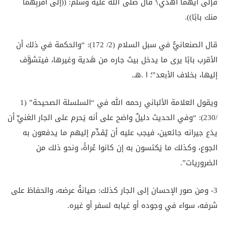
فإلى أيهما أُهدي؟ قال صلى الله عليه وسلم: ((إلى أقربِهما
منك بابًا)).
قال الصنعانيُّ في سبل السلام (2/ 172): “والحكمة في ذلك أن
الأقرب بابًا يرى ما يدخل بيتَ جاره من هَدية وغيرها، فيتشوَّف
إليها، بخلاف الأبعد”؛ ا .هـ.
ويقول العلامة الألباني رحمه الله في “السلسلة الصحيحة” (1
/230): “وفي الحديث دليلٌ واضح على أنه يَحرم على الجار الغنيِّ أن
يدَع جيرانه جائعين، فيجب عليه أن يُقدِّم إليهم ما يدفعون به
الجوع، وكذلك ما يَكتسون به إن كانوا عُراةً، ونحو ذلك من
الضروريات”.
3- ومن صور الإحسان إلى الجار كذلك: صيانةُ عرضه، والحفاظ على
شرفه، سواء في وجوده أو غيابه لسفر أو غيره.