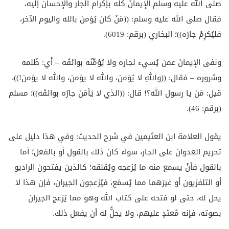
صلى الله عليه وسلم الإيمانَ كلَّه بإكرام الجار والإحسان إليه،
فقال صلى الله عليه وسلم: ((مَنْ كان يُؤمن بالله واليوم الآخر،
فليُكرِمْ جارَه))؛ البخاري (برقم: 6019).
ونفى الإيمانَ عمن يُسيء لجاره ولا يُؤمِّنُه بوائقَه – أي: ظُلمه
وشروره – فقال: ((واللهِ لا يُؤمن، والله لا يؤمن، والله لا يؤمن!))،
قيل: مَن يا رسول الله؟! قال: ((الذي لا يَأمَن جارُه بوائقَه))؛ مسلم
(برقم: 46).
يقول العلامة ابن العثيمين في شرح الحديث: وفي هذا دليل على
تحريم العدوان على الجار، سواء كان ذلك بالقول أو بالفعل؛ أما
بالقول فأنْ يسمع منه ما يُزعجه ويُقلقه؛ كالذين يفتحون الراديو
أو التلفزيون أو غيرَهما مما يُسمَع، فيُزعجون الجيران، فإن هذا لا
يحل له، حتى لو فتحه على كتاب الله وهو مما يُزعج الجيران
بصوته، فإنه مُعتدٍ عليهم، ولا يحلُّ له أن يفعل ذلك.