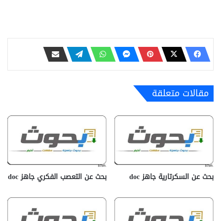
مقالات متعلقة
بحث عن السكرتارية جاهز doc‎
بحث عن التعصب الفكري جاهز doc‎