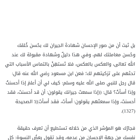
بل ثبت أن من صور الإحسان شهادةَ الجيران لك بحُسن خُلقك
وحُسن معاملتك لهم، وفي هذا دليلٌ وشهادة مقبولة لك عند
الله تعالى، والعكس بالعكس، فلا تَستهِنْ بالتماس الأسباب التي
تحثهم على تزكيتهم لك؛ فعن ابن مسعود رضي الله عنه قال:
قال رجل للنبي صلى الله عليه وسلم: كيف لي أن أعلمَ إذا أحسنتُ
وإذا أسأتُ؟ قال: ((إذا سمعتَ جيرانك يقولون: أن قد أحسنتَ، فقد
أحسنتَ، وإذا سمعتَهم يقولون: أسأتَ، فقد أسأتَ))؛ الصحيحة
(1327).
فجارُك هو المؤشر الذي من خلاله تستطيع أن تعرف حقيقة
نفسك من جهة الإحسان من عدمه، وقد تقول بعضُ النسوة: كل