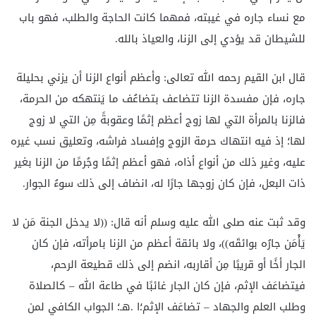
مع نساء جاره في غيبته، فمهما كانت الحاجة والطلب، فهو باب
للشيطان قد يؤدي إلى الزنا، والعياذ بالله.
قال ابن القيم رحمه الله تعالى: وأعظم أنواع الزنا أن يزني بحليلة
جاره، فإن مفسدة الزنا تتضاعف بتضاعُف ما يَنتهكه من الحرمة،
فالزنا بالمرأة التي لها زوج أعظم إثمًا وعقوبةً مِن التي لا زوج
لها؛ إذ فيه انتهاك حرمة الزوج وإفساد فراشه، وتعليق نسب غيره
عليه، وغير ذلك من أنواع أذاه، فهو أعظم إثمًا وجُرمًا من الزنا بغير
ذات البعل، فإن كان زوجها جارًا له، انضاف إلى ذلك سوءُ الجوار.
وقد ثبت عنه صلى الله عليه وسلم أنه قال: ((لا يدخل الجنة مَن لا
يَأْمَن جارُه بوائقَه))، ولا بائقة أعظم من الزنا بامرأته، فإن كان
الجار أخًا أو قريبًا مِن أقاربه، انضم إلى ذلك قطيعة الرحم،
فيتضاعَف الإثم، فإن كان الجار غائبًا في طاعة الله – كالصلاة
وطلب العلم والجهاد – تضاعَف الإثم؛ا .هـ؛ الجواب الكافي لمن