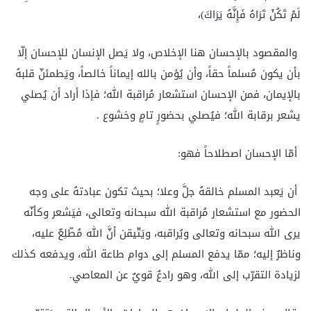
لَمْ تَكُنْ تَرَاهُ فَإِنَّهُ يَرَاكَ)،
والمقصود بالإحسان هنا الإخلاص، ولا يَصل الإنسان للإحسان إلّا
بأن يكون مُسلماً حقاً، وأن يُؤمن بالله إيماناً خالصاً، ويَطمئنّ قلبهُ
بالإيمان، فمن الإحسان استشعار مُراقبة الله؛ فإذا أراد أن يُصلي
يشعر برقابة الله؛ فيُصلي بحضورٍ تامٍ وخشوع .
أمّا الإحسان اصطلاحاً فهو:
أن يَعبد المسلم خالقهُ جلَّ وعلا؛ بحيث تكون عبادتهُ على وجه
الحضور مع استشعار مُراقبة الله سبحانه وتعالى، فيَشعر وكأنّه
يرى الله سبحانه وتعالى ويُراقبه، ويَتّيقن أنَّ الله مُطّلِعٌ عليه،
وناظرٌ إليه؛ ممّا يدفع المسلم إلى دوام طاعة الله، ويدفعه كذلك
لزيادة التقرّب إلى الله، وهو رادعٌ قويٌ عن المعاصي.