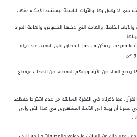
ة حتى لا يعمل بها، والآيات الناسخة ليستنبط الأحكام منها.
 والآيات الخاصة، والعامة التي دخلها الخصوص، والعامة المراد
ناها.
قة والمقيدة، ليتمكن من حمل المطلق على المقيد، عند قيام
دواعي.
بها يتضح المراد من الآية، ويفهم المقصود من الخطاب ويقطع
قرآن، مما ذكرناه في الفقرة السابقة من عدم اشتراط حفظها
ي عصرنا أن يرجع إلى الأئمة المشهورين في هذا الفن وإلى
 .
جه ، وغير ذلك من السنن ، والجوامع والمصنفات و المسانيد ،