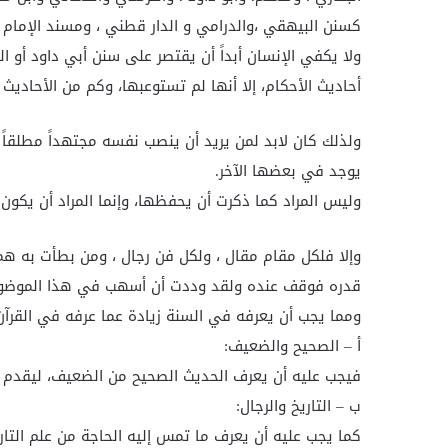
كسنن البيهقي ،والدرامي و الدار قطني ، ومسند الإمام اح
ولا يكفي الإنسان أبداً أن يقتصر على سنن أبي داود أو ا
أحاديث الأحكام، إلا أنها لم تستوعبها، وكم من الأحاديث
ولذلك كان لابد لمن يريد أن ينصب نفسه مجتهداً مطلقاً 
يوجد في بعضها الآخر.
وليس المراد كما ذكرت أن يحفظها، وإنما المراد أن يكون 
وإلا فلكل مقام مقال ، ولكل فن رجال ، ومن بطأت به همته
قدره فوقف عنده ولقد وددت أن أسهب في هذا الموضوع لو
ومما يجب أن يعرفه في السنة زيادة عما عرفه في القرآن
أ – الصحيح والضعيف:
فيجب عليه أن يعرف الحديث الصحيح من الضعيف، ليقدم ال
ب – التاريخ والرجال:
كما يجب عليه أن يعرف ما تمس إليه الحاجة من علم التاري