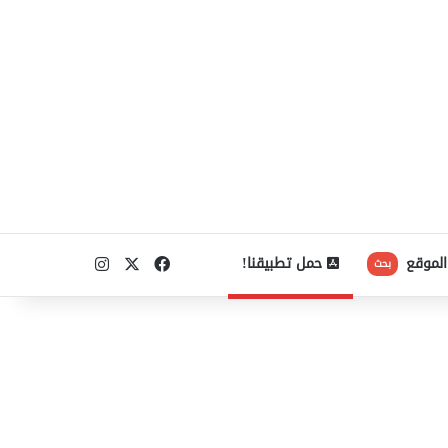
‫X
فيسبوك
انستقرام
الموقع
حمل تطبيقنا!
بحث