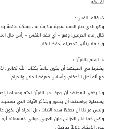
لفسقه.
3- فقه النفس :
وهو الذي صار الفقه سجية ملازمة له ، وملكة قائمة به ،
قال إمام الحرمين: وهو – أي فقه النفس – رأس مال المج
وإلا فلا يتأتى تحصيله بحفظ الكتب.
4- العلم بالقرآن :
يشترط في المجتهد أن يكون عالماُ بكتاب الله تعالى، لأن
مع أنه أصل الأحكام، وأساس معرفة الحلال والحرام.
ولا يكفي المجتهد أن يعرف من القرآن لغته ومعناه الإجم
يستطيع بواسطته أن يتصور ويتذكر الآيات التي تستنبط م
وليس مرادنا أن يحفظ هذه الآيات ، بل المراد أن يكون عارف
وهي كما قال الغزالي وابن العربي حوالي خمسمائة آية ، و
على الأحكام دلالة صريحة .