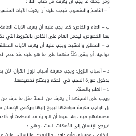
ومن جملة ما يجب أن يعرفه من كتاب الله :
أ – الناسخ والمنسوخ: فيجب عليه أن يعرف الآيات المنسوخ
ب – العام والخاص: كما يجب عليه أن يعرف الآيات العامة،
بها الخصوص، ليحمل العام على الخاص بالشروط التي ذكر
جـ – المطلق والمقيد: ويجب عليه أن يعرف الآيات المطل
دواعيه، أو يبقى كلّاً منهما على ما هو عليه عند عدم ال
د – أسباب النزول: ويجب معرفة أسباب نزول القرآن، لأن 
بدخول صورة السبب في الحكم ويمتنع تخصيصها.
5 – العلم بالسنة:
ويجب على المجتهد أن يعرف من السنة مثل ما عرف من ال
بل الواجب معرفة مواقعها ليرجع إليها ويكفي الإنسان ف
مصنفاتهم فيه ، ولا سيما أن الرواية قد انقطعت أو كادت
فيرجع الإنسان إلى الأمهات الست ، وهي :
البخاري ، ومسلم، وأبو داود ، والترمذي والنسائي وابن ما