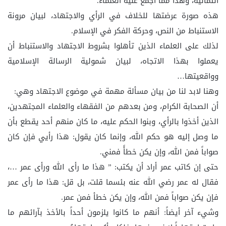
الثمانية، وهذا مما أجمع عليه العلماء.
هذه صورة عرضتها للخلاف في الرأي والاجتهاد، لبيان مرونة
الاستنباط من النص، وحركة الفكر في الإسلام.
لذلك على العلماء الذين تأهلوا بشروط الاجتهاد والاستنباط أن
يعملوا بهذا الاتجاه، لبيان شمولية الرسالة الإسلامية
وواقعيتها…
وهنا لابد لنا من بيان مسألة مهمة في موضوع الاجتهاد وهي:
أن الصحابة الكرام، ومن بعدهم من الفقهاء والعلماء المجتهدين،
الذين أخذوا بالرأي، وبنوا الحكم عليه، ما كان منهم أحد يقطع بأن
ما وصل إليه هو حكم الله، وإنما كان يقول: هذا رأيي فإن كان
صواباً فمن الله، وإن يكن خطأً فمني.
حتى إن كاتب عمر أراد أن يكتب: ” هذا ما رأى الله ورأى عمر …،
فقال له عمر رضي الله عنه بئسما قلت، بل قل: هذا ما رأى عمر
فإن يكن صواباً فمن الله، وإن يكن خطأ فمن عمر.
وشيء آخر أيضاً: أنهم ما كانوا يلزمون أحداً بالأخذ بآرائهم ما