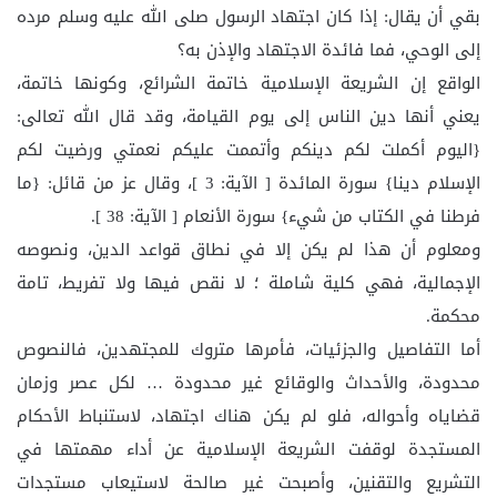
بقي أن يقال: إذا كان اجتهاد الرسول صلى الله عليه وسلم مرده
إلى الوحي، فما فائدة الاجتهاد والإذن به؟
الواقع إن الشريعة الإسلامية خاتمة الشرائع، وكونها خاتمة،
يعني أنها دين الناس إلى يوم القيامة، وقد قال الله تعالى:
{اليوم أكملت لكم دينكم وأتممت عليكم نعمتي ورضيت لكم
الإسلام دينا} سورة المائدة [ الآية: 3 ]، وقال عز من قائل: {ما
فرطنا في الكتاب من شيء} سورة الأنعام [ الآية: 38 ].
ومعلوم أن هذا لم يكن إلا في نطاق قواعد الدين، ونصوصه
الإجمالية، فهي كلية شاملة ؛ لا نقص فيها ولا تفريط، تامة
محكمة.
أما التفاصيل والجزئيات، فأمرها متروك للمجتهدين، فالنصوص
محدودة، والأحداث والوقائع غير محدودة … لكل عصر وزمان
قضاياه وأحواله، فلو لم يكن هناك اجتهاد، لاستنباط الأحكام
المستجدة لوقفت الشريعة الإسلامية عن أداء مهمتها في
التشريع والتقنين، وأصبحت غير صالحة لاستيعاب مستجدات