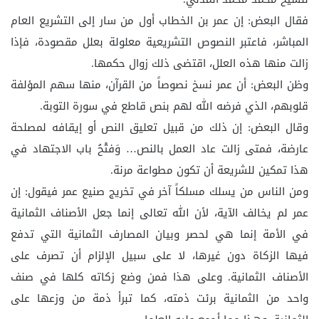
فقال البعض: إن عمر بن الخطاب أول من سار إلى التشريع العام
المباشر، فاعتبر النصوص التشريعية معلولة بعلل مقصودة، فإذا
زالت منها هذه العلل، اقتضى ذلك زوال حكمها.
وظن البعض: أن عمر نسخ نصوصاً من القرآن، منها سهم المؤلفة
قلوبهم، الذي فرضه الله لهم بنص قاطع في سورة التوبة.
وقال البعض: إن ذلك من قبيل تعليق النص أو إيقافه لمصلحة
عارضة، فمتى زالت عاد العمل بالنص… وَفتْحُ باب الاجتهاد في
هذا تمكين للشريعة أن تكون مطواعة مرنة.
ومن الناس من يسلك مسلكاً آخر في تخريج صنيع عمر فيقول: إن
عمر لم يخالف الآية، لأن الله تعالى إنما جعل الأصناف الثمانية
في الأمة إنما هي لحصر وبيان المصارف الثمانية التي تدفع
فيها الزكاة دون غيرها، لا على سبيل الإلزام أن تصرف على
الأصناف الثمانية. وعلى هذا فمن وضع زكاته كلها في صنف
واحد من الثمانية برئت ذمته، كما تبرأ ذمة من وزعها على