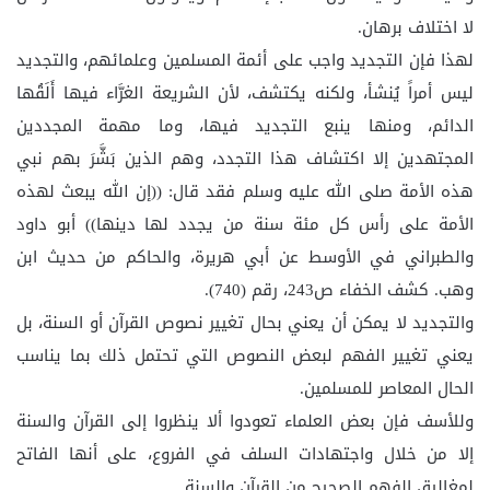
لا اختلاف برهان.
لهذا فإن التجديد واجب على أئمة المسلمين وعلمائهم، والتجديد
ليس أمراً يُنشأ، ولكنه يكتشف، لأن الشريعة الغرَّاء فيها أَلَقُها
الدائم، ومنها ينبع التجديد فيها، وما مهمة المجددين
المجتهدين إلا اكتشاف هذا التجدد، وهم الذين بَشَّرَ بهم نبي
هذه الأمة صلى الله عليه وسلم فقد قال: ((إن الله يبعث لهذه
الأمة على رأس كل مئة سنة من يجدد لها دينها)) أبو داود
والطبراني في الأوسط عن أبي هريرة، والحاكم من حديث ابن
وهب. كشف الخفاء ص243، رقم (740).
والتجديد لا يمكن أن يعني بحال تغيير نصوص القرآن أو السنة، بل
يعني تغيير الفهم لبعض النصوص التي تحتمل ذلك بما يناسب
الحال المعاصر للمسلمين.
وللأسف فإن بعض العلماء تعودوا ألا ينظروا إلى القرآن والسنة
إلا من خلال واجتهادات السلف في الفروع، على أنها الفاتح
لمغاليق الفهم الصحيح من القرآن والسنة.