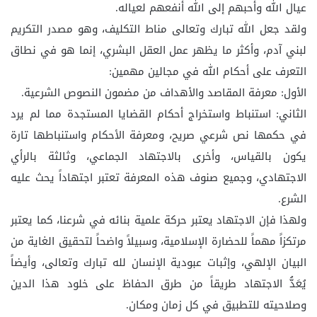
عيال الله وأحبهم إلى الله أنفعهم لعياله.
ولقد جعل الله تبارك وتعالى مناط التكليف، وهو مصدر التكريم
لبني آدم، وأكثر ما يظهر عمل العقل البشري، إنما هو في نطاق
التعرف على أحكام الله في مجالين مهمين:
الأول: معرفة المقاصد والأهداف من مضمون النصوص الشرعية.
الثاني: استنباط واستخراج أحكام القضايا المستجدة مما لم يرد
في حكمها نص شرعي صريح، ومعرفة الأحكام واستنباطها تارة
يكون بالقياس، وأخرى بالاجتهاد الجماعي، وثالثة بالرأي
الاجتهادي، وجميع صنوف هذه المعرفة تعتبر اجتهاداً يحث عليه
الشرع.
ولهذا فإن الاجتهاد يعتبر حركة علمية بنائه في شرعنا، كما يعتبر
مرتكزاً مهماً للحضارة الإسلامية، وسبيلاً واضحاً لتحقيق الغاية من
البيان الإلهي، وإثبات عبودية الإنسان لله تبارك وتعالى، وأيضاً
يُعَدُّ الاجتهاد طريقاً من طرق الحفاظ على خلود هذا الدين
وصلاحيته للتطبيق في كل زمان ومكان.