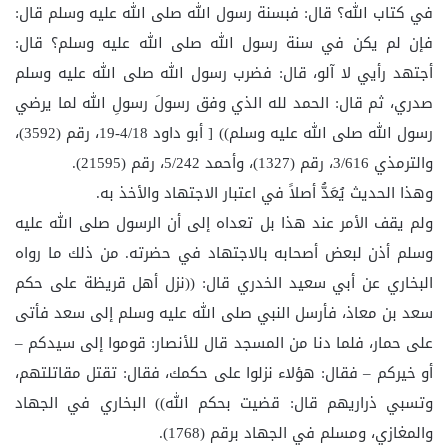
في كتاب الله؟ قال: فبسنة رسول الله صلى الله عليه وسلم قال:
فإن لم يكن في سنة رسول الله صلى الله عليه وسلم؟ قال:
أجتهد رأيي لا آلو، قال: فضرب رسول الله صلى الله عليه وسلم
صدري، ثم قال: الحمد لله الذي وفق رسولَ رسولِ الله لما يرضي
رسول الله صلى الله عليه وسلم)) [ أبو داود 4/18-19، رقم (3592)،
والترمذي 3/616، رقم (1327)، وأحمد 5/242، رقم (21595).
وهذا الحديث يُعَدُّ أصلاً في اعتبار الاجتهاد والأخذ به.
ولم يقف الأمر عند هذا بل تعداه إلى أن الرسول صلى الله عليه
وسلم أذن لبعض أصحابه بالاجتهاد في حضرته. من ذلك ما رواه
البخاري عن أبي سعيد الخدري قال: ((نزل أهل قريظة على حكم
سعد بن معاذ، فأرسل النبي صلى الله عليه وسلم إلى سعد فأتى
على حمار، فلما دنا من المسجد قال للأنصار: قوموا إلى سيدكم –
أو خيركم – فقال: هؤلاء نزلوا على حكمك، فقال: تقتل مقاتلتهم،
وتسبي ذراريهم قال: قضيت بحكم الله)) البخاري في الجهاد
والمغازي، ومسلم في الجهاد برقم (1768).