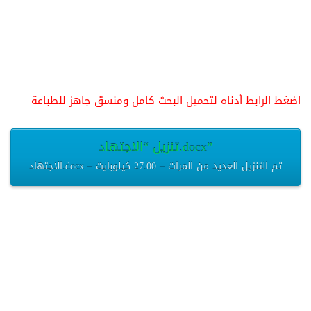
اضغط الرابط أدناه لتحميل البحث كامل ومنسق جاهز للطباعة
تنزيل “الاجتهاد.docx”
الاجتهاد.docx – تم التنزيل العديد من المرات – 27.00 كيلوبايت