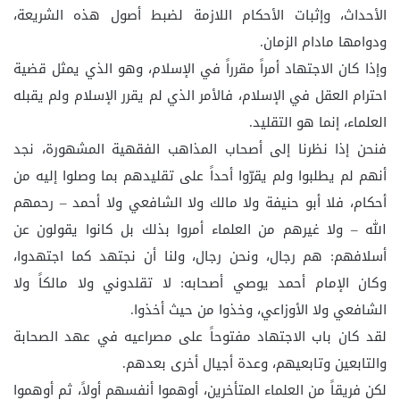
الأحداث، وإثبات الأحكام اللازمة لضبط أصول هذه الشريعة،
ودوامها مادام الزمان.
وإذا كان الاجتهاد أمراً مقرراً في الإسلام، وهو الذي يمثل قضية
احترام العقل في الإسلام، فالأمر الذي لم يقرر الإسلام ولم يقبله
العلماء، إنما هو التقليد.
فنحن إذا نظرنا إلى أصحاب المذاهب الفقهية المشهورة، نجد
أنهم لم يطلبوا ولم يقرّوا أحداً على تقليدهم بما وصلوا إليه من
أحكام، فلا أبو حنيفة ولا مالك ولا الشافعي ولا أحمد – رحمهم
الله – ولا غيرهم من العلماء أمروا بذلك بل كانوا يقولون عن
أسلافهم: هم رجال، ونحن رجال، ولنا أن نجتهد كما اجتهدوا،
وكان الإمام أحمد يوصي أصحابه: لا تقلدوني ولا مالكاً ولا
الشافعي ولا الأوزاعي، وخذوا من حيث أخذوا.
لقد كان باب الاجتهاد مفتوحاً على مصراعيه في عهد الصحابة
والتابعين وتابعيهم، وعدة أجيال أخرى بعدهم.
لكن فريقاً من العلماء المتأخرين، أوهموا أنفسهم أولاً، ثم أوهموا