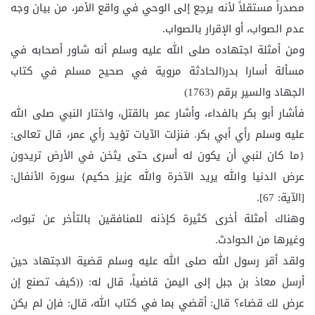
مصدراً مستقلاً لأنه يرجع إلى الوحي في واقع الأمر، من بيان وجه
عدم الصواب، أو الإقرار بالصواب.
ومن أمثلة اجتهاده صلى الله عليه وسلم أنه شاور أصحابه في
مسألة أسارا بدر(الحادثة مروية في صحيح مسلم في كتاب
الجهاد والسير برقم (1763)
فأشار أبو بكر بالفداء، وأشار عمر بالقتل، واختار النبي صلى الله
عليه وسلم رأي أبي بكر. فنزلت الآيات تؤيد رأي عمر، قال تعالى:
{ما كان لنبي أن يكون له أسرى حتى يثخن في الأرض تريدون
عرض الدنيا والله يريد الآخرة والله عزيز حكيم} سورة الأنفال:
[الآية: 67].
وهناك أمثلة أخرى كثيرة كإذنه للمنافقين بالتأخر عن تبوك،
وغيرها من الحوادث.
ولقد أقر رسول الله صلى الله عليه وسلم قضية الاجتهاد حين
أرسل معاذ بن جبل إلى اليمن قاضياً، قال له: ((كيف تصنع إن
عرض لك قضاء؟ قال: أقضي بما في كتاب الله، قال: فإن لم يكن