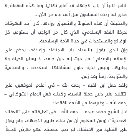
الناس ثانياً أن باب الاجتهاد قد أغلق نهائياً، وما هذه المقولة إلا
صدى لما ردده المسلمون قبل ألف عام من الآن…
والحقيقة أن هذه المقولة والانسياق وراءها، كان أحد المعوقات
لحركة الفقه الإسلامي، الذي كان من الواجب أن يستوعب كل
الوقائع والمستجدات في حياة الأمة الإسلامية.
وإن الذي يقول بانسداد باب الاجتهاد وإغلاقه، يحكم على
الإسلام بالإعدام ؛ من حيث إنه دين جامد، لا يساير الحياة ولا
يجاريها، وليس لديه حلول لمشاكلها المتعددة ، والمتنامية
والمتزايدة، زمناً بعد زمن.
ولقد حمل ابن القيم – رحمه الله – في أعلام الموقعين، على
التقليد بغير دليل حملة قاسية، وكذلك فعل الإمام الشوكاني –
رحمه الله – وغيرهما من الأئمة الفقهاء.
قال الشيخ محمد عبده – رحمه الله – في تعليقاته على “العقائد
العضدية”: (ومن المعلوم أن من سلك طريق الاجتهاد، ولم يعوّل
على التقليد في الاعتقاد، لم تجب عصمته، فهو معرض للخطأ،