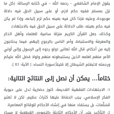
يقول الإمام الشافعي – رحمه الله – في كتابه الرسالة: (كل ما
نزل بمسلم ففيه حكم لازم، أو على سبيل الحق فيه دلالة
موجودة، وعليه فإذا كان فيه بعينه حكم لزم إتباعه، وإذا لم يكن
فيه حكم بعينه، طلب الدلالة على سبيل الحق فيه بالاجتهاد).
وكذلك جعل القرآن الكريم منزلة سامية للعلماء وأهل الذكر
والمعرفة والاستنباط، وأمر الناس بالرجوع إليهم، فيما يحتاجون
إليه من أحكام، قال الله تعالى {ولو ردوه إلى الرسول وإلى أولي
الأمر منهم لعلمه الذين يستنبطونه منهم ولولا فضل الله عليكم
ورحمته لاتبعتم الشيطان إلا قليلاً}سورة النساء: [ الآية: 83 ].
ختاماً… يمكن أن نصل إلى النتائج التالية:
1- الاجتهادات الفقهية القديمة، كنوز حضارية تدل على حيوية
الفكر الإسلامي، يجب الحفاظ عليها كتراث عظيم، لكن لا تعتبر
مُسَلَّمات، بل يستفاد منها في إنشاء الأحكام للوقائع المعاصرة.
2- التأكيد على أن الأحكام الثابتة بالنصوص القطعية لا مساغ