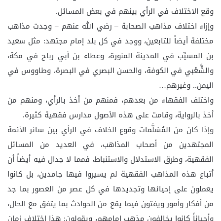
وقع الاختلاف في الرأي بينهم في بعض المسائل.
وإزاء اختلاف مذاهب الصحابة – رضي الله عنهم – وجدت مذاهب
مختلفة أيضاً للتابعين، ووجد في كل بلد إمام مجتهد: مثل سعيد
بن المسيِّب في المدينة المنورة، وعطاء بن أبي رباح في مكة،
والشَّعْبي في الكوفة، والحسن البصري في البصرة، وطاووس في
اليمن.. وغيرهم…
واختلف الفقهاء من بعدهم، فمنهم من أخذ بالرأي، ومنهم من
أخذ بالرواية، وقامت على هذه الأصول مدارس فقهية كثيرة.
وإذا كان من المُسَلَّمات وقوع الخلاف في الرأي بين سائر الأئمة
المجتهدين من أصحاب المذاهب، في العديد من المسائل
الفقهية، وطرق الاستدلال والاستنباط، فمما لا جدال فيه أيضاً أن
أتباع هذه المذاهب الفقهية لم يسيروا فيها جامدين، بل كانوا
يعملون على إحيائها وتجديدها في كل عصر من العصور بما جد
من أفكار وأمور ويفتون فيما يقع من الحوادث بما يتفق مع الحال،
وأحياناً كانوا يخالفون مذهب إمامهم، ويقولون: هذا اختلاف زمان