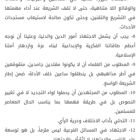
والوقائع اللا متناهية، حتى لا تقف الشريعة عند أداء مهمتها
في التشريع والتقنين، وحتى تكون صالحة لاستيعاب مستجدات
الأحداث.
8- يجب أن يشمل الاجتهاد أمور الدين والدنيا، وعلينا أن نوجه
أعظم طاقاتنا الفكرية والإبداعية لبناء عزة وازدهار أمتنا
الإسلامية.
9- المطلوب من العلماء أن لا يكونوا مقلدين جامدين، متقوقعين
في أطر مذاهبهم، بل ينطلقوا ساعين خلف الأدلة، ضمن إطار
الشريعة الواسع.
10- المطلوب من المجتهدين أن يحملوا لواء التجديد لا في تغيير
النصوص بل في طريقة فهمها بما يناسب الحال المعاصر
للمسلمين.
11- التحلي بآداب الاختلاف وحرية الرأي.
12- الاجتهاد في المسائل الفرعية ليس ملزماً، بل هو توسعة
على الناس، والاجتهاد لا يُنْقَضُ بالاجتهاد.