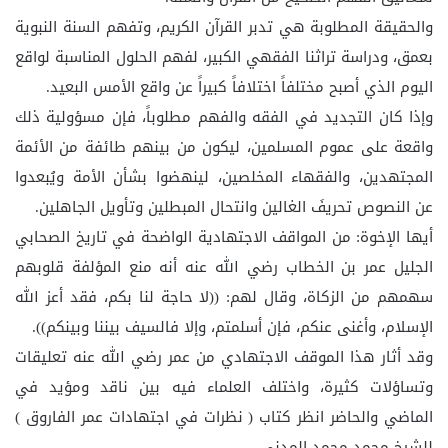
والحقيقة المطلوبة هي تدبر القرآن الكريم، وتفهم السنة النبوية
بعمق، ودراسة تراثنا الفقهي الكبير، لفهم الحلول المناسبة لواقع
اليوم الذي أصبح مختلفاً اختلافاً كبيراً عن واقع الأمس البعيد.
وإذا كان التجديد في الفقه والفهم مطلوباً، فإن مسؤولية ذلك
واقعة على عموم المسلمين، ليكون من بينهم طائفة من الأئمة
المجتهدين، والفقهاء المخلصين، لينهضوا بشأن الأمة ويُبعدوا
عن النصوص تحريفَ الغالين وانتحال المبطلين وتأويل الجاهلين.
أيها الإخوة: من المواقف الاجتهادية الواضحة في تاريخ الصحابي
الجليل عمر بن الخطاب رضي الله عنه أنه منع المؤلفة قلوبهم
سهمهم من الزكاة، وقال لهم: ((لا حاجة لنا بكم، فقد أعز الله
الإسلام، وأغنى عنكم، فإن أسلمتم، وإلا فالسيف بيننا وبينكم)).
وقد أثار هذا الموقف الاجتهادي من عمر رضي الله عنه تعليقات
وتساؤلات كثيرة، واختلف العلماء فيه بين ناقد ومؤيد في
الماضي والحاضر انظر كتاب ( نظرات في اجتهادات عمر الفاروق )
للشيخ محمد محمد المدني.