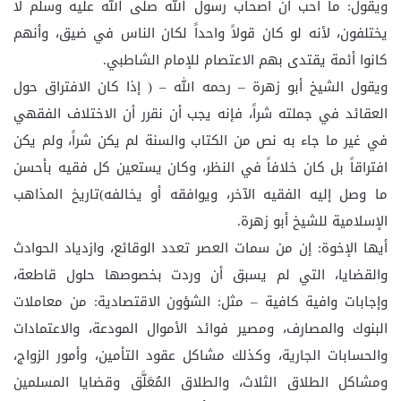
ويقول: ما أحب أن أصحاب رسول الله صلى الله عليه وسلم لا
يختلفون، لأنه لو كان قولاً واحداً لكان الناس في ضيق، وأنهم
كانوا أئمة يقتدى بهم الاعتصام للإمام الشاطبي.
ويقول الشيخ أبو زهرة – رحمه الله – ( إذا كان الافتراق حول
العقائد في جملته شراً، فإنه يجب أن نقرر أن الاختلاف الفقهي
في غير ما جاء به نص من الكتاب والسنة لم يكن شراً، ولم يكن
افتراقاً بل كان خلافاً في النظر، وكان يستعين كل فقيه بأحسن
ما وصل إليه الفقيه الآخر، ويوافقه أو يخالفه)تاريخ المذاهب
الإسلامية للشيخ أبو زهرة.
أيها الإخوة: إن من سمات العصر تعدد الوقائع، وازدياد الحوادث
والقضايا، التي لم يسبق أن وردت بخصوصها حلول قاطعة،
وإجابات وافية كافية – مثل: الشؤون الاقتصادية: من معاملات
البنوك والمصارف، ومصير فوائد الأموال المودعة، والاعتمادات
والحسابات الجارية، وكذلك مشاكل عقود التأمين، وأمور الزواج،
ومشاكل الطلاق الثلاث، والطلاق المُعَلَّق وقضايا المسلمين