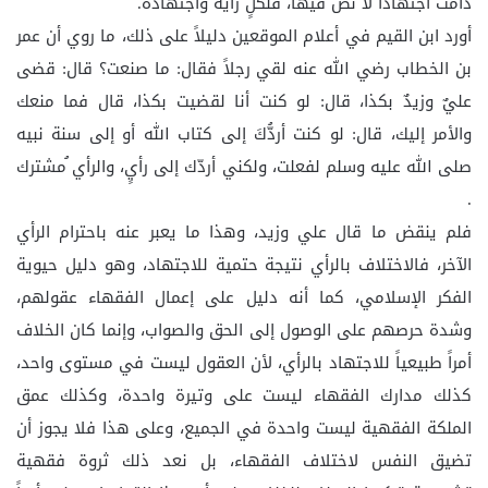
دامت اجتهاداً لا نص فيها، فلكلٍ رأيُه واجتهادُه.
أورد ابن القيم في أعلام الموقعين دليلاً على ذلك، ما روي أن عمر
بن الخطاب رضي الله عنه لقي رجلاً فقال: ما صنعت؟ قال: قضى
عليٌ وزيدٌ بكذا، قال: لو كنت أنا لقضيت بكذا، قال فما منعك
والأمر إليك، قال: لو كنت أردُّكَ إلى كتاب الله أو إلى سنة نبيه
صلى الله عليه وسلم لفعلت، ولكني أردّك إلى رأيٍ، والرأي ُمشترك
.
فلم ينقض ما قال علي وزيد، وهذا ما يعبر عنه باحترام الرأي
الآخر، فالاختلاف بالرأي نتيجة حتمية للاجتهاد، وهو دليل حيوية
الفكر الإسلامي، كما أنه دليل على إعمال الفقهاء عقولهم،
وشدة حرصهم على الوصول إلى الحق والصواب، وإنما كان الخلاف
أمراً طبيعياً للاجتهاد بالرأي، لأن العقول ليست في مستوى واحد،
كذلك مدارك الفقهاء ليست على وتيرة واحدة، وكذلك عمق
الملكة الفقهية ليست واحدة في الجميع، وعلى هذا فلا يجوز أن
تضيق النفس لاختلاف الفقهاء، بل نعد ذلك ثروة فقهية