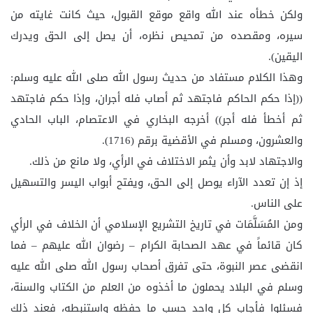
ولكن خطأه عند الله واقع موقع القبول، حيث كانت غايته من
سيره، ومقصده من تمحيص نظره، أن يصل إلى الحق ويدرك
اليقين).
وهذا الكلام مستفاد من حديث رسول الله صلى الله عليه وسلم:
((إذا حكم الحاكم فاجتهد ثم أصاب فله أجران، وإذا حكم فاجتهد
ثم أخطأ فله أجر)) أخرجه البخاري في الاعتصام، الباب الحادي
والعشرون، ومسلم في الأقضية برقم (1716).
والاجتهاد لابد وأن يثمر الاختلاف في الرأي، ولا مانع من ذلك.
إذ إن تعدد الآراء يوصل إلى الحق، ويفتح أبواب اليسر والتسهيل
على الناس.
ومن المُسَلَّمَات في تاريخ التشريع الإسلامي أن الخلاف في الرأي
كان قائماً في عهد الصحابة الكرام – رضوان الله عليهم – فما
انقضى عصر النبوة، حتى تفرق أصحاب رسول الله صلى الله عليه
وسلم في البلاد يحملون ما أخذوه من العلم من الكتاب والسنة،
فسئلوا فأجاب كل واحد حسب ما حفظه واستنبطه، فعند ذلك