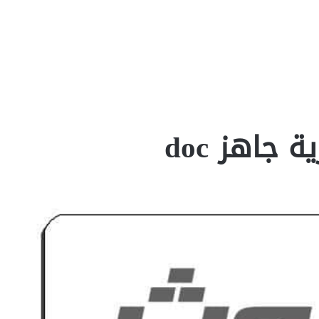
جاهز doc‎