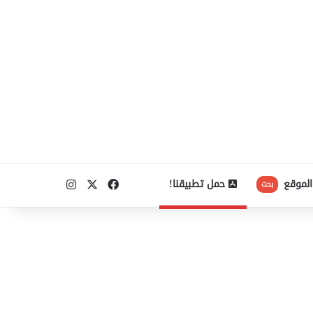
‫X
فيسبوك
انستقرام
الموقع
حمل تطبيقنا!
بحث