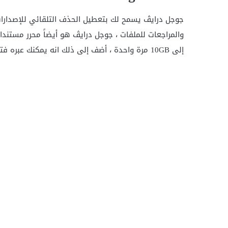
جوجل درايڤ يسمح لك بتعطيل الحذف التلقائي للإصدارات
والمراجعات للملفات ، جوجل درايڤ هو أيضاً محرر مستند
إلى 10GB مرة واحدة ، أضف إلى ذلك انه يمكنك عبره فتح ملفات ذات صيغة فريدة وقوية مثل PSD و AutoCad .