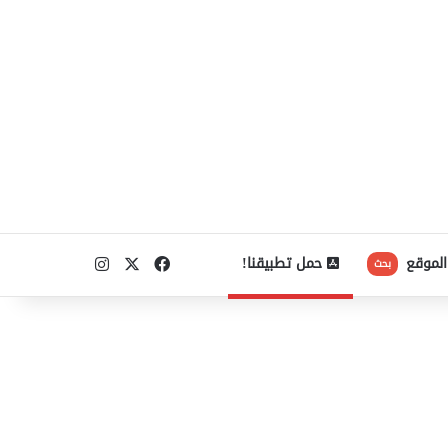
‫X
فيسبوك
انستقرام
الموقع
حمل تطبيقنا!
بحث