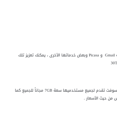
جوجل درايڤ تقدم لنا مساحة مجانية 15GB تشمل خدمة Gmail و Picasa وبعض خدماتها الأخرى ، يمكنك تعزيز تلك
سكاي درايڤ خدمة التخزين السحابي المقدمة من ميكروسوفت تقدم لجميع مستخدميها سعة 7GB مجاناً للجميع كما
من حيث الأسعار .