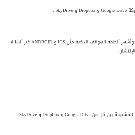
SkyD .
جوجل درايڤ دعمت كل من أنظمة Windows و Macintosh وأشهر أنظمة الهواتف الذكية مثل IOS و ANDROID غير أنها لا
Google و Dropbox و SkyDrive .