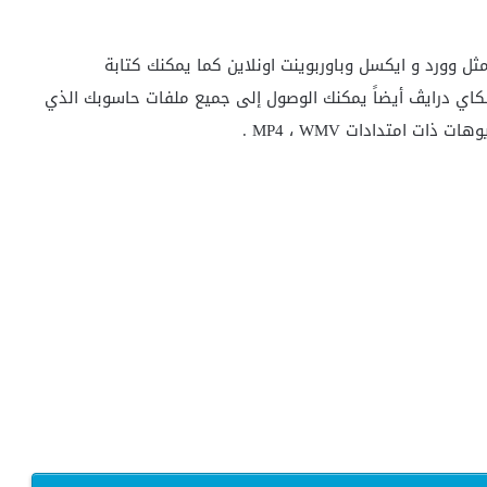
 وورد و ايكسل وباوربوينت اونلاين كما يمكنك كتابة
امنتها تلقائياً مع سكاي درايڤ أيضاً يمكنك الوصول إلى جميع ملفات حاسوبك الذي
 امتدادات MP4 ، WMV .