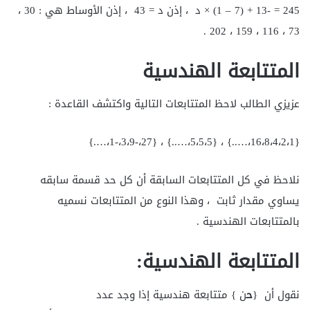
245 = -13 + (7 – 1) × د ، إذن د = 43 ، إذن الأوساط هي : 30 ،
73 ، 116 ، 159 ، 202 .
المتتابعة الهندسية
عزيزي الطالب لاحظ المتتابعات التالية واكتشف القاعدة :
{16،8،4،2،1،…..} ، {5،5،5،…..} ، {27،-3،9،-1،….}
نلاحظ في كل المتتابعات السابقة أن كل حد قسمة سابقه
يساوي مقدار ثابت ، وهذا النوع من المتتابعات نسميه
بالمتتابعات الهندسية .
المتتابعة الهندسية
:
نقول أن {
ح
ن } متتابعة هندسية إذا وجد عدد