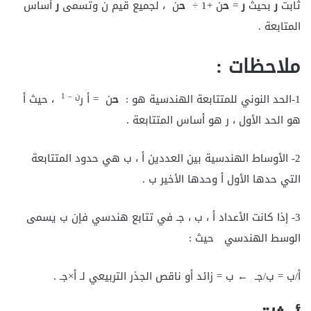
ثابت
ر
بحيث
ر
=
ح
ن +1 ÷
ح
ن ، لجميع قيم ن وتسمى
ر
أساس
المتابعة .
ملاحظات
:
ن – 1
1-الحد النوني للمتتابعة الهندسية هو :
ح
ن = أ ر
، حيث أ
هو الحد الأول ، ر هو أساس المتتابعة .
2- الأوساط الهندسية بين العددين أ ، ب هي حدود المتتابعة
التي حدها الأول أ وحدها الأخير ب .
3- إذا كانت الأعداد أ ، ب ، جـ في تتابع هندسي فإن ب يسمى
الوسط الهندسي حيث :
أ/ب = ب/جـ ← ب = زائد أو ناقص الجذر التربيعي لـ أ×جـ .