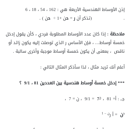
إذن الأوساط الهندسية الأربعة هي : 162 ، 54 ، 18 ، 6
. (تذكر أن
ر
=
ح
ن +1 ÷
ح
ن ) .
ملاحظة
:
إذا كان عدد الأوساط المطلوبة فردي ، كأن يقول إدخل
خمسة أوساط… ، فإن الأساس ر الذي توصلت إليه يكون زائد أو
ناقص ، بمعنى أن يكون خمسة أوساط موجبة وأخرى سالبة .
أعلم أنك تريد مثال ، لذا سأذكر المثال التالي :
***
إدخل خمسة أوساط هندسية بين العددين 81 ، 9/1 ؟
ح
جــ : أ= 81 ،
7
= 9/1 ، ن = 7 ،
ح
ن – 1
ن
= أ ر