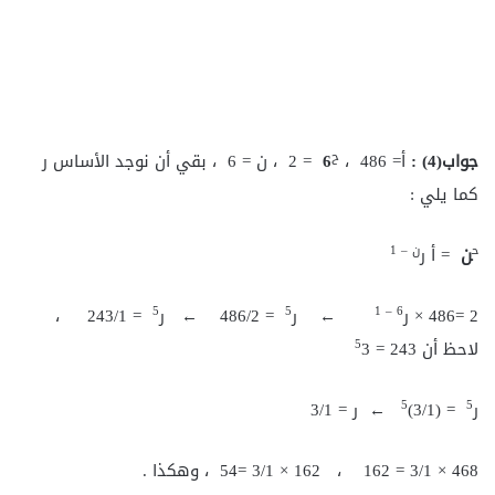
ح
جواب(4
) :
أ= 486 ،
6
= 2 ، ن = 6 ، بقي أن نوجد الأساس ر
كما يلي :
ح
ن – 1
ن
= أ ر
5
5
6 – 1
2 =486 × ر
← ر
= 486/2 ← ر
= 243/1 ،
5
لاحظ أن 243 =
3
5
5
ر
= (3/1)
← ر = 3/1
468 × 3/1 = 162 ، 162 × 3/1 =54 ، وهكذا .