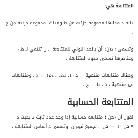
المتتابعة هي:
دالة د مجالها مجموعة جزئية من ط ومداها مجموعة جزئية من ح
.
وتسمى : د(ن)=أن بالحد النوني للمتتابعة ، ن تنتمي لـ ط ،
وعناصرها تسمى حدود المتتابعة .
وهناك متتابعات منتهية : د {1، 2،3، …،م} ← ح . ومتتابعات
غير منتهية : د : ط ← ح .
المتتابعة الحسابية
نقول أن {
ح
ن } متتابعة حسابية إذا وجد عدد ثابت د بحيث د
=
ح
ن +1 –
ح
ن ، لجميع قيم ن وتسمى د أساس المتتابعة .