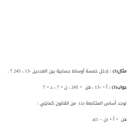
مثال(3
) :
إدخل خمسة أوساط حسابية بين العددين -13 ، 245 ؟ .
جواب(3
) :
أ = -13 ،
ح
ن = 245 ، ن = 7 ، د = ؟
نوجد أساس المتتابعة (د) من القانون كمايلي :
ح
ن = أ + (ن – 1)د