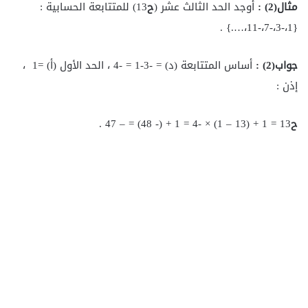
مثال(2
) :
أوجد الحد الثالث عشر (
ح
13) للمتتابعة الحسابية :
{1،-3،-7،-11،….} .
جواب(2
) :
أساس المتتابعة (د) = -3-1 = -4 ، الحد الأول (أ) =1 ،
إذن :
ح
13 = 1 + (13 – 1) × -4 = 1 + (- 48) = – 47 .