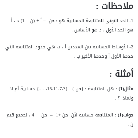
ملاحظات
:
1- الحد النوني للمتتابعة الحسابية هو :
ح
ن = أ + (ن – 1) د ، أ
هو الحد الأول ، د هو الأساس .
2- الأوساط الحسابية بين العددين أ ، ب هي حدود المتتابعة التي
حدها الأول أ وحدها الأخير ب .
أمثلة
:
مثال(1
) :
هل المتتابعة : {
ح
ن } ={15،11،7،3،…..} حسابية أم لا
ولماذا ؟ .
جواب(1
) :
المتتابعة حسابية لأن
ح
ن +1 –
ح
ن = 4 ، لجميع قيم
ن .