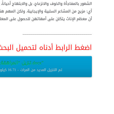
الشعور بالمفاجأة والخوف والانزعاج، بل والابتهاج أحيانا
أي: مزيج من المشاعر السلبية والإيجايبة. ولكن المهم هن
أن معظم الإناث يتكلن على أمهاتهن للحصول على المعلوم
__________________________________
اضغط الرابط أدناه لتحميل الب
تنزيل “المراهقة_-خصائص-المرحلة-ومشكلاتها.docx”
المراهقة_-خصائص-المرحلة-ومشكلاتها.docx – تم التنزيل العديد من المرات – 16.71 كيلوبايت