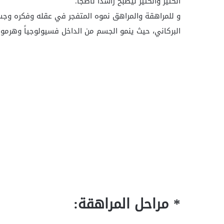
الكثير والكثير ليصبح راشداً ناضجاً.
و للمراهقة والمراهق نموه المتفجر في عقله وفكره وجسمه
البركاني، حيث ينمو الجسم من الداخل فسيولوجياً وهرمونياً 
* مراحل المراهقة: