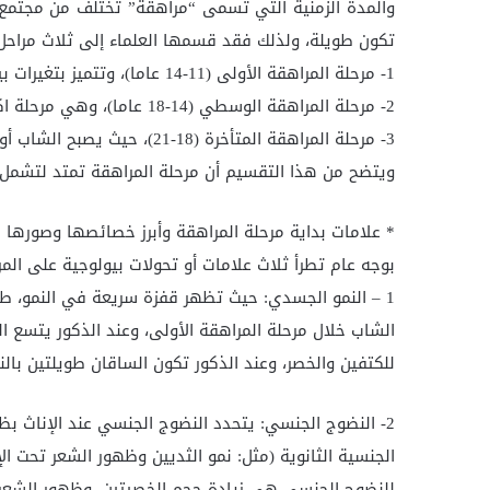
والمدة الزمنية التي تسمى “مراهقة” تختلف من مجتمع
تكون طويلة، ولذلك فقد قسمها العلماء إلى ثلاث مراحل
1- مرحلة المراهقة الأولى (11-14 عاما)، وتتميز بتغيرات بيولوجية سريعة.
2- مرحلة المراهقة الوسطي (14-18 عاما)، وهي مرحلة اكتمال التغيرات البيولوجية.
3- مرحلة المراهقة المتأخرة (18-21)، حيث يصبح الشاب أو الفتاة إنساناً راشداً بالمظهر والتصرفات.
ويتضح من هذا التقسيم أن مرحلة المراهقة تمتد لتشمل أ
* علامات بداية مرحلة المراهقة وأبرز خصائصها وصورها 
بوجه عام تطرأ ثلاث علامات أو تحولات بيولوجية على الم
1 – النمو الجسدي: حيث تظهر قفزة سريعة في النمو، طولاً
الشاب خلال مرحلة المراهقة الأولى، وعند الذكور يتسع الك
للكتفين والخصر، وعند الذكور تكون الساقان طويلتين بالن
2- النضوج الجنسي: يتحدد النضوج الجنسي عند الإناث ب
الجنسية الثانوية (مثل: نمو الثديين وظهور الشعر تحت الإ
للنضوج الجنسي هي زيادة حجم الخصيتين، وظهور الشعر حو