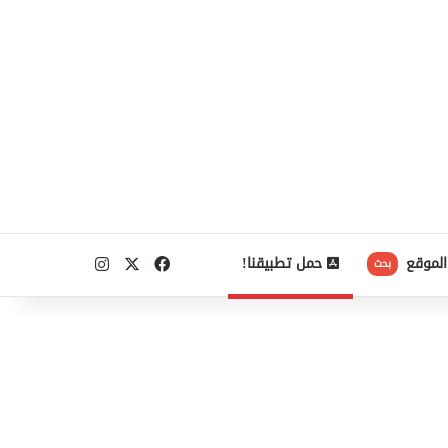
‫X
فيسبوك
انستقرام
الموقع
حمل تطبيقنا!
بحث