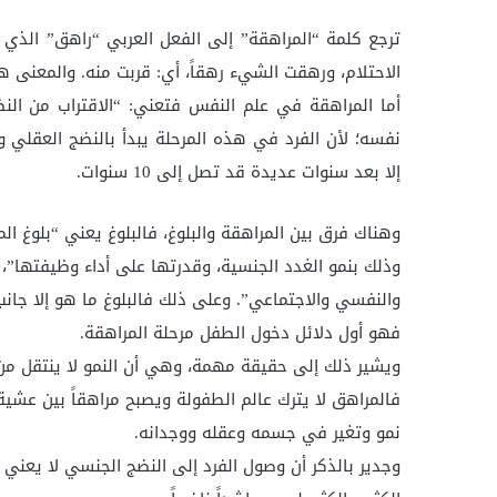
ترجع كلمة “المراهقة” إلى الفعل العربي “راهق” الذي 
الاحتلام، ورهقت الشيء رهقاً، أي: قربت منه. والمعنى هن
أما المراهقة في علم النفس فتعني: “الاقتراب من ال
نفسه؛ لأن الفرد في هذه المرحلة يبدأ بالنضج العقلي 
إلا بعد سنوات عديدة قد تصل إلى 10 سنوات.
وهناك فرق بين المراهقة والبلوغ، فالبلوغ يعني “بلوغ ال
وذلك بنمو الغدد الجنسية، وقدرتها على أداء وظيفتها”، 
والنفسي والاجتماعي”. وعلى ذلك فالبلوغ ما هو إلا جانب 
فهو أول دلائل دخول الطفل مرحلة المراهقة.
ويشير ذلك إلى حقيقة مهمة، وهي أن النمو لا ينتقل من
فالمراهق لا يترك عالم الطفولة ويصبح مراهقاً بين عشية و
نمو وتغير في جسمه وعقله ووجدانه.
وجدير بالذكر أن وصول الفرد إلى النضج الجنسي لا يعني ب