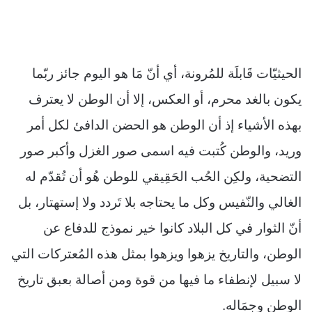
الحيثيّات قَابلَة للمُرونة، أي أنّ مَا هو اليوم جائز ربّما
يكون بالغد محرم، أو العكس، إلا أن الوطن لا يعترف
بهذه الأشياء إذ أن الوطن هو الحضن الدافئ لكل أمر
وريد، والوطن كُتبت فيه اسمى صور الغزل وأكبر صور
التضحية، ولكِن الحُب الحَقِيقي للوطن هُو أن تُقدّم له
الغالي والنّفيس وكل ما يحتاجه بلا تَردد ولا إستهتار، بل
أنّ الثوار في كل البلاد كانوا خير نموذج للدفاع عن
الوطن، والتاريخ يزهوا ويزهوا بمثل هذه المُعتركات التي
لا سبيل لإنطفاء ما فيها من قوة ومن أصالة بعبق تاريخ
الوطن وجمَاله.