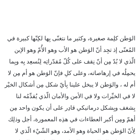
الوَطن كلِمة صغيرة، وكثير ما نتغنّى بِها لكِنّها كبيرة في
المُعنّى إذ تجِد أنّ الوَطن هو الأب وهو الأُمّ وهو الإبن
الّذي لا بُدّ مِن أنّ نِقف على كُلّ مُقدّراتِه لِنُسعِد بِه وبِما
يحمِلُه في إرهاصاته، وعلى كلِ فإنّ الوَطن هو أم مِن لا
أم له ، والوَطن لا يبخل علينا بِأيّ شكل مِن أشكال الخيْر
لا في الخيِّرات ولا في الأمن والأمان الّذي يُقدِّمُه لنا
بِشغف وبِشكل درماتيكي قادِر على أن يكون واحد مِن
أهمّ ومِن أكبر العطاءات في هذِه المعمورة، أجل وذلِك
لِأنّ الوَطن هو الحياة وهو الأمد، وهو الشّيْء الّذي لا