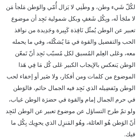
لكُلّ شَيء وطن، و وطَنِي لا يَزال أُمّي والوَطن مَلجأ مَن
لا ملجَأ لَه، وبِكُل شَغفِِ وبكل شمولية نَجِد أن موضوع
تعبير عن الوطن يُمثّل نَافِذة كَبِيرة وجَدِيدة من نوافذ
الحب والتفضيل والقوة في مَا يُشكّله، وفي ما يحمله
معه، وعَلى العِلم المُسبق لكل مُسبّب نَجِد أنّ تَمعّن
الوطن يَنعكس بالإيجاب الكبير عَلى كُل مَا فِي هَذا
الموضوع من كلمات ومن أفكار، ولا ضَير أو إخفاء لحب
الوطن وتَفضِيله الذي نَجِد فيه الجمال حائم، فالوَطن
في حرم الجمال إمام والقوة في حضرَة الوطن غياب،
ولو تمّ طرح التساؤل عن موضوع تعبير عن الوطن لنَجِد
أنّ الوَطن هُو العائلة، وهُو المَنزِل الذي يحوِيك بِكُل ما
فيك.