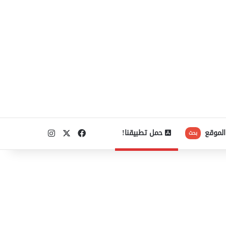
‫X
فيسبوك
انستقرام
الموقع
حمل تطبيقنا!
بحث