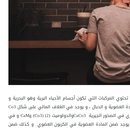
د في الغلاف الجوي على شكل Co2، كذلك تحتوي المركبات التي تكون أجسام الأحياء البرية وهو البحرية و
هياكلها على الكربون ، وايضا يوجد في التربة ضمن المادة العضوية و الدبال ، و يوجد في الغلاف المائي على شكل Co3
2-, Hco3 ذائبة في الماء ، كذلك يوجد في الغلاف الصخري في الصخور الجيرية CaCo3والدولوميت (CaMg (Co3) (2 و في
ك يوجد ضمن المادة العضوية في الكربون العضوي و كذلك ضمن