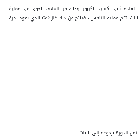
ات لمادة ثاني أكسيد الكربون وذلك من الغلاف الجوي في عملية
البناء الضوئي لكي تنتج المركبات العضوية و ايضا في النبات تتم عملية التنفس ، فينتج عن ذلك غاز Co2 الذي يعود مرة
ل الدورة برجوعه إلى النبات .