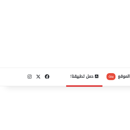
‫X
فيسبوك
انستقرام
الموقع
حمل تطبيقنا!
بحث