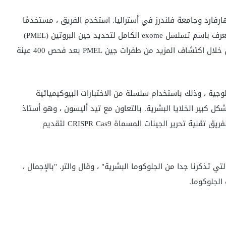
ارفارد وجامعة فلندرز في أستراليا. استخدم الفريق ، مستخدمًا
بيانات من عائلتين فرديتين مع استعداد نحو PG ، تقنية تعرف باسم تسلسل exome الكامل لتحديد جين البروتين (PMEL)
كواحد مرتبط بالزرق الجلدي. وقد تأكدت هذه النتيجة من خلال اكتشاف المزيد من طفرات جين PMEL بعد فحص 400 عينة
ات في جين PMEL لها عواقب بيولوجية ، وذلك باستخدام سلسلة من الاختبارات البيوكيميائية
كل كبير الخلايا البشرية. بالتعاون مع تيد أليسون ، وهو أستاذ
مشارك في علم الوراثة الطبية في جامعة U ، استخدم الفريق تقنية تحرير الجينات المسماة CRISPR Cas9 لتقديم
 تذكرنا جدا من الجلوكوما البشرية" ، وقال والتر. "بالإجمال ،
 الجلوكوما.