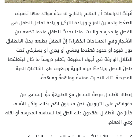
أثبتتْ الدراسات أن التعلم بالخارجِ له عدةُ فوائد منها تخفيف
الضغطِ وتحسين المزاجِ وزيادة التركيزِ وزيادة تفاعلِ الطفلِ في
الفصلِ والمدرسةِ والبيتِ. ماذا يحدثُ للطفلِ عندما تضعه بين
الأشجارِ وفي المساحات الخضراء؟ إنَّ الطفلَ بطبعه يحبُّ الانطلاقَ
دون قيودٍ أو حدودٍ فعندما يمشي أو يجري أو يسترخي تحت
الظلالِ الوارفة في أجواء الطبيعة يتعلم دروساً ما كان ليتعلمُها
داخلَ الفصلِ ويلاحظُ حياةَ البرية ويتعرف على الكائناتِ الحية
المحيطة. تلك التجاربُ ممتعةٌ وملهمةٌ ومبهجةٌ.
إعطاءُ الأطفالِ فرصةً للتفاعلِ مع الطبيعةِ حقٌّ إنساني من
حقوقهم على التربويين. نحن مدينون لهم بذلك. ولكن للأسف
كثيرٌ من الأطفال يفقدون ذلك الحق إما لسياسةِ المدرسة أو لقلةِ
وعي المعلم.