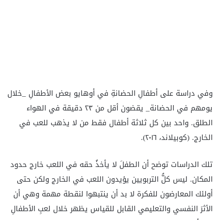
وفي دراسة على أطفالِ الحضانةِ في أوهايو بعض الأطفالِ _خلال
يومهم في الحضانة_ يقضون أقل من ٢٣ دقيقة في الهواء
الطلق. واحد بين كل ثلاثة أطفال فقط من لا يذهب للعب في
الخارج. (كوبيلاند، ٢٠١٦).
تلك الدراسات توضح أن الطفلَ لا يأخذُ حقه في اللعب خارج حدود
المكان. ليس كلُّ التربويين يؤيدون اللعب في الخارج ولكن حتى
أولئك المعارضون للفكرة لا بد أن ينتبهوا لنقطة مهمة وهي أن
الأثرَ النفسي والتعليمي القابل للقياس يظهر خلال لعبِ الأطفالِ