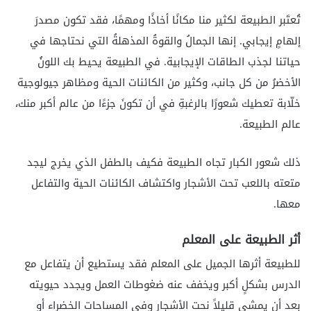
تُعتَبر الطبيعة لكثير منا مكانًا أخاذًا ومهمًا، فقد تكون مصدرَ
إلهامٍ إيجابي. إنها الجمالُ والقوةُ المذهلةُ التي نحتاجها في
حياتنا لجذب الطاقات الإيجابية. في الطبيعة يحيط بك اللونُ
الأخضرُ من كل جانب، وكثير من الكائنات الحية ومظاهر جيولوجية
خلّابة تعطيك شعورًا بالرغبةِ في أن تكونَ جزءًا من عالم أكبر منك،
عالم الطبيعة.
ذلك شعور الكبار تجاه الطبيعة فكيف بالطفل الذي يخرج ليجد
متعته باللعب تحت الأشجار واكتشاف الكائنات الحية والتفاعل
معها.
أثر الطبيعة على المعلم
للطبيعة أثرها الجميل على المعلم فقد يستطيع أن يتفاعل مع
الدرس بشكلٍ أكبر ويخفف عنه ضغوطات العمل ويجدد حيويته
بعد أن يمشي قليلاً نحت الأشجار وفي المساحات الخضراء أو