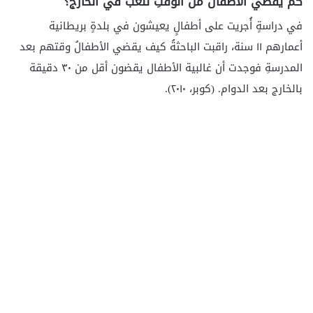
كم يقضي الأطفالُ من الوقتِ للعب في الخارج؟
في دراسةٍ أُجريت على أطفالٍ يعيشون في بلدةٍ بريطانية
أعمارهم ١١ سنة، راقبت الباحثةُ كيف يقضي الأطفالُ وقتهم بعد
المدرسةِ فوجدت أن غالبية الأطفال يقضون أقل من ٣٠ دقيقة
بالخارج بعد الدوام. (كوبر، ٢٠١٠).