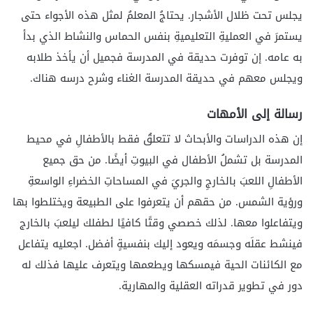
يجلس تحت ظلال الأشجار. يحتاجُ المعلمُ لمثل هذه الأجواء حتى
يستمرَ في العمليةِ التعليميةِ بنفس الحماس والنشاط الذي بدأ
به عامه. إن توفرت حديقة في المدرسة فجميل أن يأخذ طلابه
ويجلس معهم في حديقة المدرسة الغناء وشرح درسه هناك.
رسالة إلى الأمهات
إن هذه الدراسات والأبحاث لا تتعلقُ فقط بالأطفالِ في محيط
المدرسة بل تشملُ الأطفال في البيوتِ أيضًا. من حق جميع
الأطفالِ اللعبَ بالخارجِ والجريَ في المساحاتِ الخضراءِ الواسعةِ
ورؤية الشمس. من حقهم أن يتعرفوا على الطبيعة ويختلطوا بها
ويتفاعلوا معها. لذلك خصصي وقتًا كافيًا لطفلك ليلعبَ بالخارج
فينشط عقلَه وجسمَه ويعود إليك بنفسيةٍ أفضل. اجعليه يتفاعل
مع الكائنات الحية فيمسكها ويطعمها ويتعرف عليها فذلك له
دور في تطوير قدراته العقلية والمهارية.