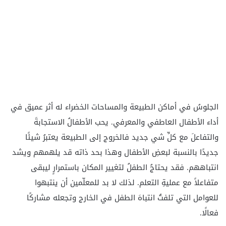
الجلوسُ في أماكن الطبيعة والمساحات الخضراء له أثر عميق في
أداء الأطفال العاطفي والمعرفي. يحب الأطفالُ الاستجابةَ
والتفاعلَ مع كلِّ شي جديد فالخروج إلى الطبيعة يعتبرُ شيئًا
جديدًا بالنسبة لبعضِ الأطفال وهذا بحد ذاته قد يلهمهم ويشد
انتباههم. فقد يحتاجُ الطفلُ لتغيير المكان باستمرارٍ ليبقى
متفاعلاً مع عمليةِ التعلم. لذلك لا بد للمعلّمين أن ينتبهوا
للعوامل التي تلفتُ انتباهَ الطفل في الخارج وتجعله مشاركًا
فعالًا.