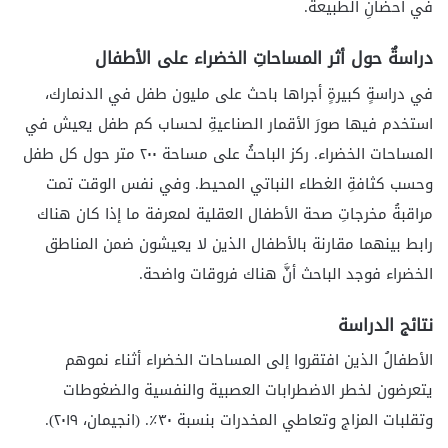
في أحضانِ الطبيعة.
دراسةٌ حول أثر المساحاتِ الخضراء على الأطفال
في دراسةٍ كبيرةٍ أجراها باحث على مليون طفل في الدنمارك،
استخدم فيها صورَ الأقمار الصناعيةِ لحساب كم طفل يعيش في
المساحات الخضراء. ركز الباحثُ على مساحة ٢٠٠ متر حول كل طفل
وحسب كثافةِ الغطاء النباتي المحيط. وفي نفس الوقت تمت
مراقبةُ مخرجاتِ صحة الأطفال العقلية لمعرفة ما إذا كان هناك
رابط بينهما مقارنة بالأطفال الذين لا يعيشون ضمن المناطق
الخضراء فوجد الباحث أنَّ هناك فروقات واضحة.
نتائج الدراسة
الأطفالُ الذين افتقروا إلى المساحات الخضراء أثناء نموهم
يتعرضون لخطر الاضطرابات العصبية والنفسية والضغوطات
وتقلبات المزاج وتعاطي المخدرات بنسبة ٣٠٪. (انجيمان، ٢٠١٩).