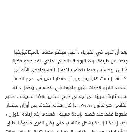
بعد أن تدرب في الفيزياء ، أصبح فيشنر مهتمًا بالميتافيزيقيا
وبحث عن طريقة لربط الروحية بالعالم المادي. لقد صدم فكرة
قياس الإحساس فيما يتعلق بالتحفيز. الفسيولوجي الألماني
اكتشف إرنست هاينريش ويبر أن مقدار التغير في حجم الحافز
المحدد اللازم لإحداث تغيير ملحوظ في الإحساس يتحمل دائمًا
نسبة ثابتة تقريبًا إلى إجمالي حجم التحفيز. هذه الحقيقة ، صحيح
الكلام ، هو
قانون Weber: إذا كان هناك اختلاف بين أوزان بمقدار
ملحوظ فقط عند فصله بزيادة معينة ، فعندما يتم زيادة الأوزان ،
يجب زيادة الزيادة بشكل متناسب حتى يظل الفرق ملحوظًا. طبق
فنشر قانون ويبر على قياس الإحساس فيما يتعلق بالحافز. سمّت