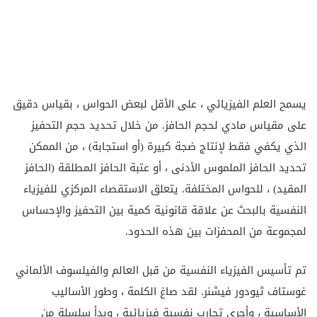
يسمح العلم الفيزيائي ، على الأقل لبعض الحواس ، بقياس دقيق
على مقياس مادي لحجم الحافز. من خلال تحديد
حجم التحفيز
الذي يكفي فقط لإنتاج ضجة كبيرة (أو استجابة) ، من الممكن
تحديد الحافز الملموس الأدنى ، أو عتبة الحافز المطلقة (الحافز
المقيد) ، للحواس المختلفة. يتعلق الاستقصاء المركزي للفيزياء
النفسية بالبحث عن علاقة قانونية كمية بين التحفيز والإحساس
لمجموعة من المحفزات بين هذه الحدود.
تم تأسيس الفيزياء النفسية من قبل العالم والفيلسوف الألماني
غوستاف ثيودور فيشنر. لقد صاغ الكلمة ، وطور الأساليب
الأساسية ، وأجرى تجارب نفسية فيزيائية ، وبدأ سلسلة من