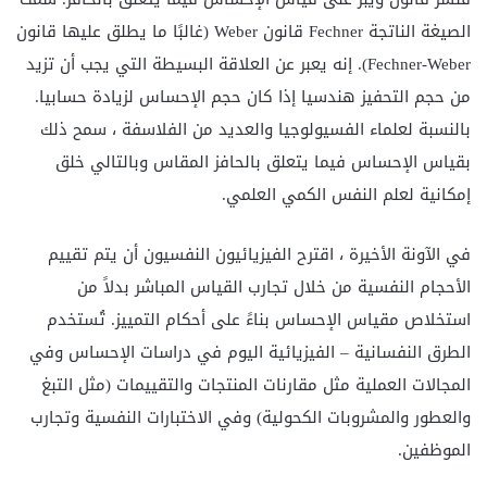
الصيغة الناتجة Fechner قانون Weber (غالبًا ما يطلق عليها قانون
Fechner-Weber). إنه يعبر عن العلاقة البسيطة التي يجب أن تزيد
من حجم التحفيز هندسيا إذا كان حجم الإحساس لزيادة حسابيا.
بالنسبة لعلماء الفسيولوجيا والعديد من الفلاسفة ، سمح ذلك
بقياس الإحساس فيما يتعلق بالحافز المقاس وبالتالي خلق
إمكانية لعلم النفس الكمي العلمي.
في الآونة الأخيرة ، اقترح الفيزيائيون النفسيون أن يتم تقييم
الأحجام النفسية من خلال تجارب القياس المباشر بدلاً من
استخلاص مقياس الإحساس بناءً على أحكام التمييز. تُستخدم
الطرق النفسانية – الفيزيائية اليوم في دراسات الإحساس وفي
المجالات العملية مثل مقارنات المنتجات والتقييمات (مثل التبغ
والعطور والمشروبات الكحولية) وفي الاختبارات النفسية وتجارب
الموظفين.