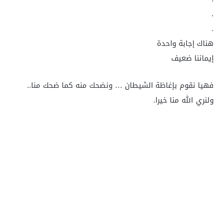
.
.
هناك إجابة واحدة
إيماننا ضعيف
فهيا نقوم بإغاظة الشيطان … ونضحك منه كما ضحك منا..
ولنري الله منا خيرا.