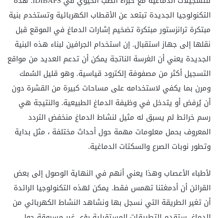
للتسجيلات الدماغية مع خبراء الطب الحيوي في IDIBAPS. هذه
التكنولوجيا الجديدة تبتعد عن الأقطاب الكهربائية وتستخدم بنية
مبتكرة ترانزستور مبتكرة تضخيم إشارات الدماغ في الموقع قبل
نقلها إلى جهاز استقبال. إن استخدام الجرافين لبناء هذه البنية
الجديدة يعني أن الغرسة الناتجة يمكن أن تدعم العديد من مواقع
التسجيل أكثر من مصفوفة إلكترود قياسية. وهو قليل السُمك
ومرن بما يكفي لاستخدامه على مساحات كبيرة من القشرة دون
أن يُرفض أو يتدخل في وظيفة الدماغ الطبيعية. والنتيجة هي
رسم خرائط لم يسبق له مثيل لنشاط الدماغ منخفض التردد
المعروف بحمل معلومات مهمة حول أحداث مختلفة ، مثل بداية
وتطور نوبات الصرع والسكتات الدماغية.
لأطباء الأعصاب وهذا يعني أنهم في النهاية الوصول إلى بعض
القرائن أن أدمغتنا تهمس فقط. يمكن لهذه التكنولوجيا الرائدة
أن تغير الطريقة التي نسجل بها ونشاهد النشاط الكهربائي من
الدماغ. ستقدم التطبيقات المستقبلية رؤى غير مسبوقة حول