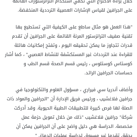
خلال براءة الاختراع التي تحمي استخدام الترانزستورات القائمة
على الجرافين لقياس الإشارات العصبية الترددية المنخفضة.
"هذا العمل هو مثال ساطع على الكيفية التي تستطيع بها
تقنية صفيف الترانزستور المرنة القائمة على الجرافين أن تقدم
قدرات تتجاوز ما يمكن تحقيقه اليوم ، وتفتح إمكانيات هائلة
للقراءة عند الترددات غير المستكشفة للنشاط العصبي" ، كما أشار
كوستاس كوستلوس ، رئيس قسم الصحة قسم الطب و
حساسات الجرافين الرائد.
وأضاف أندريا سي فيراري ، مسؤول العلوم والتكنولوجيا في
جرافين فلاغشيب ، ورئيس فريق الإدارة أن "الجرافين والمواد ذات
الصلة لها فرص كبيرة للتطبيقات الطبية الحيوية. وقد أدركت
شركة" جرافين فلاغشيب "ذلك من خلال تمويل حزمة عمل
مخصصة. الدراسة هي دليل واضح على أن الجرافين يمكن أن
يحقق تقدما غير مسبوق لدراسة عمليات الدماغ. "