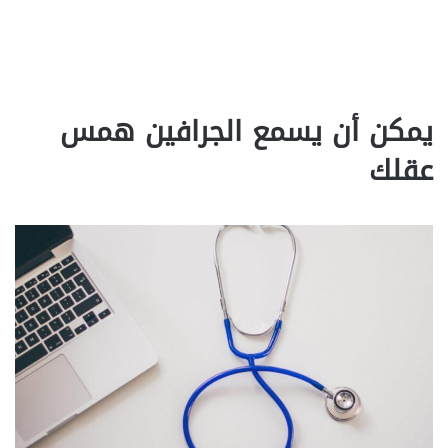
يمكن أن يسمع الجرافين همس
عقلك