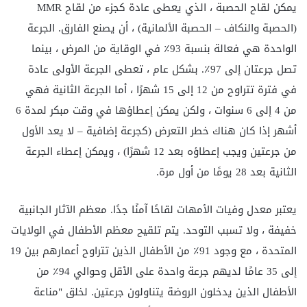
يمكن لقاح الحصبة ، الذي يعطى عادة كجزء من لقاح MMR
(الحصبة والنكاف – الحصبة الألمانية) ، أن يصنع الفارق. الجرعة
الواحدة هي فعالة بنسبة 93٪ في الوقاية من المرض ، بينما
تصل جرعتان إلى 97٪. بشكل عام ، تعطى الجرعة الأولى عادة
في فترة تتراوح من 12 إلى 15 شهرًا ، أما الجرعة الثانية فهي
من 4 إلى 6 سنوات ، ولكن يمكن إعطاؤها في وقت مبكر لمدة 6
أشهر إذا كان هناك خطر التعرض (كجرعة إضافية – لا يعد الأول
من جرعتين ويجب إعطاؤه بعد 12 شهرًا) ، ويمكن إعطاء الجرعة
الثانية بعد 28 يومًا من أول مرة.
يعتبر معدل وفيات الأمهات لقاحًا آمنًا جدًا. معظم الآثار الجانبية
خفيفة ، ولا تسبب التوحد. يتم تلقيح معظم الأطفال في الولايات
المتحدة ، مع وجود 91٪ من الأطفال الذين تتراوح أعمارهم بين 19
إلى 35 عامًا لديهم جرعة واحدة على الأقل وحوالي 94٪ من
الأطفال الذين يدخلون الروضة يتناولون جرعتين. لخلق "مناعة