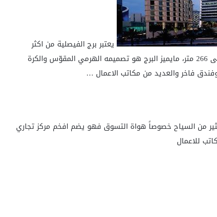
يعتبر برج الفيصلية من اكثر
الاماكن السياحية في الرياض شهرةً حيث يصل ارتفاعه الى 266 متر، مايميز البرج هو تصميمه الهرمي المقوّس والكرة
 وفندق فاخر والعديد من مكاتب الاعمال …
ثير من السياح خصوصاً هواة التسوق فهو يضم افخم مركز تجاري