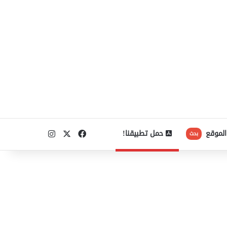
‫X
فيسبوك
انستقرام
الموقع
حمل تطبيقنا!
بحث