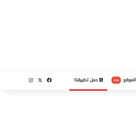
‫X
فيسبوك
انستقرام
الموقع
حمل تطبيقنا!
بحث