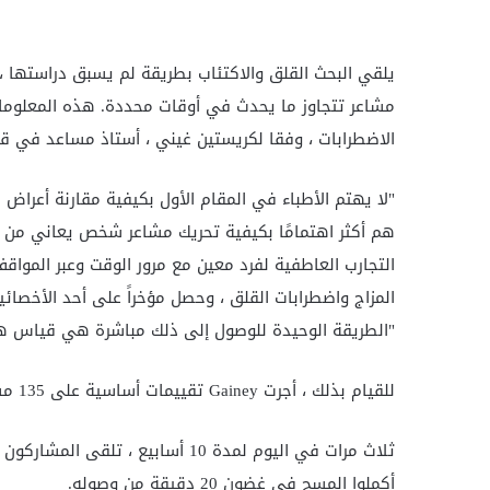
يلقي البحث القلق والاكتئاب بطريقة لم يسبق دراستها ، 
مشاعر تتجاوز ما يحدث في أوقات محددة. هذه المعلومات
الاضطرابات ، وفقا لكريستين غيني ، أستاذ مساعد في ق
"لا يهتم الأطباء في المقام الأول بكيفية مقارنة أعرا
هم أكثر اهتمامًا بكيفية تحريك مشاعر شخص يعاني من القل
المزاج واضطرابات القلق ، وحصل مؤخراً على أحد الأخصائيي
"الطريقة الوحيدة للوصول إلى ذلك مباشرة هي قياس هذ
للقيام بذلك ، أجرت Gainey تقييمات أساسية على 135 مشاركًا ، كل منهم كانوا يبحثون بالفعل عن نوع من العلاج النفسي.
ثلاث مرات في اليوم لمدة 10 أسابي
أكملوا المسح في غضون 20 دقيقة من وصوله.