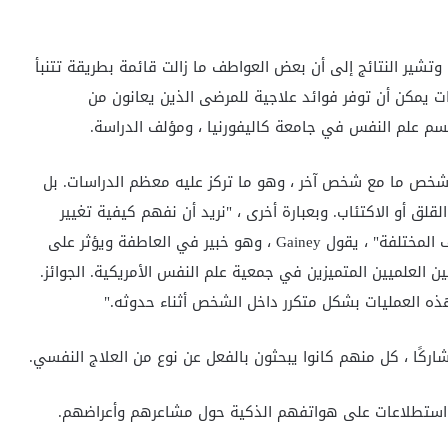
وتشير النتائج إلى أن بعض العواطف ما زالت قائمة بطريقة تتنبأ
 يمكن أن توفر فوائد علاجية للمرضى الذين يعانون من
سم علم النفس في جامعة كاليفورنيا ، ومؤلف الدراسة.
ض شخص ما مع شخص آخر ، وهو ما تركز عليه معظم الدراسات. بل
ق أو الاكتئاب. وبعبارة أخرى ، "نريد أن نفهم كيفية تغيير
التجارب العاطفية لفرد معين مع مرور الوقت وعبر المواقف المختلفة" ، يقول Gainey ، وهو خبير في العاطفة ويؤثر على
ن العلميين المتميزين في جمعية علم النفس الأمريكية. الجوائز.
ه العمليات بشكل متكرر داخل الشخص أثناء حدوثه."
ع ، تلقى المشاركون استطلاعات على هواتفهم الذكية حول مشاعرهم وأعراضهم.