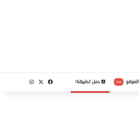
‫X
فيسبوك
انستقرام
الموقع
حمل تطبيقنا!
بحث