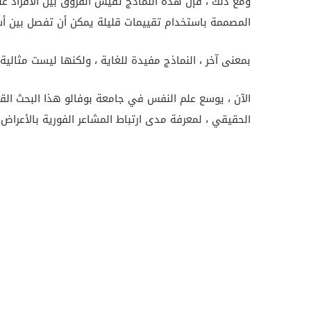
ومع ذلك ، فإن هذه النماذج تقيس الفروق بين الأفراد 
المصممة باستخدام تقييمات قليلة يمكن أن تفصل بين أ
بمعنى آخر ، النماذج مفيدة للغاية ، ولكنها ليست مث
الآن ، يوسع علم النفس في جامعة بوفالو هذا البحث القي
الحقيقي ، لمعرفة مدى ارتباط المشاعر الفورية بالأعراض ا